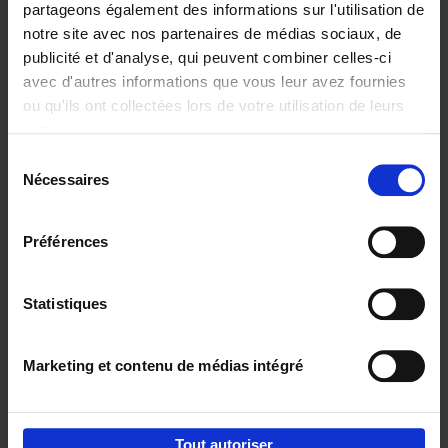
partageons également des informations sur l'utilisation de
notre site avec nos partenaires de médias sociaux, de
Ajouter au panier
publicité et d'analyse, qui peuvent combiner celles-ci
avec d'autres informations que vous leur avez fournies
Reward
(EN)
ou qu'ils ont collectées lors de votre utilisation de leurs
Axel Smits
Bart Van den Bussche
services.
Couverture souple
2024
222
Sélection
€
37,
50
Nécessaires
du
consentement
Préférences
Statistiques
Ajouter au panier
Marketing et contenu de médias intégré
Envie de bonnes idées de lecture, de
réductions, d’actions et d’inspiration ?
Tout autoriser