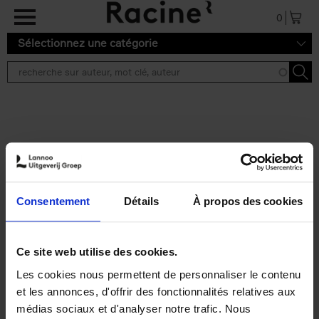
Aller au contenu principal
0
Sélectionnez une catégorie
Résultats de recherche ''
2 résultats
Operating With Positive
Impact
(EN)
Consentement
Détails
À propos des cookies
Axel Smits
Jochen Vincke
Couverture souple
2023
214
€
34,
99
Ce site web utilise des cookies.
Les cookies nous permettent de personnaliser le contenu
et les annonces, d'offrir des fonctionnalités relatives aux
médias sociaux et d'analyser notre trafic. Nous