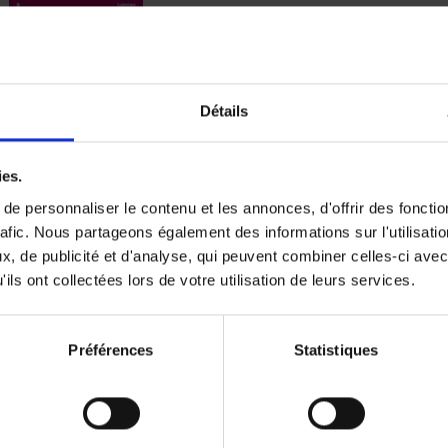
Digital marketing like a PRO -
completely revised edition
(EN)
Détails
Prepare. Run. Optimize.
Clo Willaerts
Couverture souple
2022
226
ies.
e personnaliser le contenu et les annonces, d'offrir des fonctio
rafic. Nous partageons également des informations sur l'utilisati
, de publicité et d'analyse, qui peuvent combiner celles-ci avec
ils ont collectées lors de votre utilisation de leurs services.
Content Marketing like a PRO
The All-In-One Guide to Content Marketing
Planning to Promoting
Clo Willaerts
Préférences
Statistiques
Couverture souple
2023
352