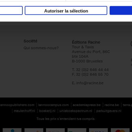
Autoriser la sélection
Société
Éditions Racine
Tour & Taxis
Qui sommes-nous?
Avenue du Port, 86C
bte 104A
B-1000 Bruxelles
T. 32 (0)2 646 44 44
F. 32 (0)2 646 55 70
E.
info@racine.be
lannoopublishers.com
lannoocampus.com
academiapress.be
racine.be
terra
meulenhoff.nl
boekerij.nl
unieboekspectrum.nl
parkuitgevers.nl
Tous les prix s’entendent tva compris.