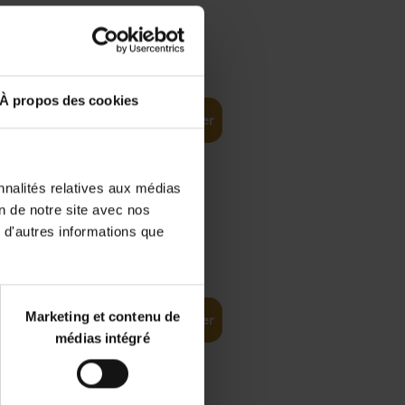
€
35,
50
À propos des cookies
Ajouter au panier
nnalités relatives aux médias
on de notre site avec nos
 d'autres informations que
€
37,
50
(EN)
: From
Marketing et contenu de
Ajouter au panier
médias intégré