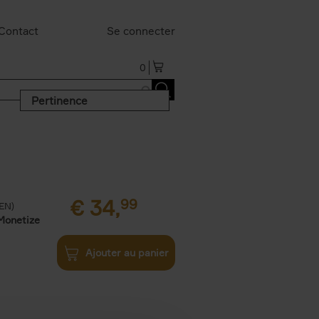
Contact
Se connecter
0
Pertinence
€
34,
99
(EN)
Monetize
Ajouter au panier