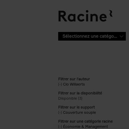
Aller au contenu principal
Sélectionnez une catégorie
Filtrer sur l'auteur
(-)
Remove Clo Willaerts filter
Clo Willaerts
Filtrer sur la disponibilité
Disponible (3)
Apply Disponible filter
Filtrer sur le support
(-)
Remove Couverture souple filter
Couverture souple
Filtrer sur une catégorie racine
(-)
Remove Économie & Management filt
Économie & Management