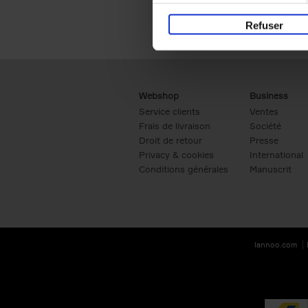
Refuser
Webshop
Business
Service clients
Ventes
Frais de livraison
Société
Droit de retour
Presse
Privacy & cookies
International
Conditions générales
Manuscrit
lannoo.com