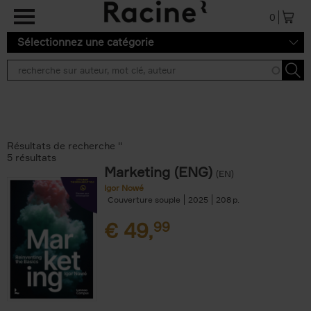
Aller au contenu principal
0
Sélectionnez une catégorie
Résultats de recherche ''
5 résultats
Marketing (ENG)
(EN)
Igor Nowé
Couverture souple
2025
208
€
49,
99