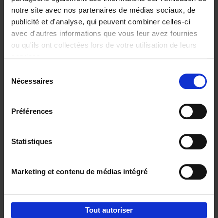
notre site avec nos partenaires de médias sociaux, de
€
29,
99
publicité et d'analyse, qui peuvent combiner celles-ci
avec d'autres informations que vous leur avez fournies
ou qu'ils ont collectées lors de votre utilisation de leurs
services.
Sélection
Nécessaires
du
Ajouter au panier
consentement
Digital marketing like a PRO -
Préférences
completely revised edition
(EN)
Clo Willaerts
Couverture souple
2022
226
Statistiques
€
35,
50
Marketing et contenu de médias intégré
Tout autoriser