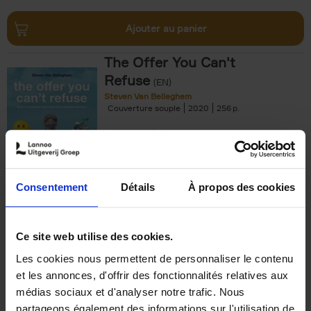
Ajouter au panier
The Offer You Can't
Refuse
(EN)
Steven Van Belleghem
Couverture souple
2020
256
€
37,
50
Consentement
Détails
À propos des cookies
Ajouter au panier
Ce site web utilise des cookies.
Les cookies nous permettent de personnaliser le contenu
Building Bonds = Building
et les annonces, d'offrir des fonctionnalités relatives aux
Business
(EN)
médias sociaux et d'analyser notre trafic. Nous
Jochen Roef
Jozefien De Feyter
Carolien Boom
partageons également des informations sur l'utilisation de
Couverture souple
2025
200