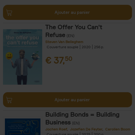
Ajouter au panier
The Offer You Can't
Refuse
(EN)
Steven Van Belleghem
Couverture souple
2020
256
€
37,
50
Ajouter au panier
Building Bonds = Building
Business
(EN)
Jochen Roef
Jozefien De Feyter
Carolien Boom
Couverture souple
2025
200