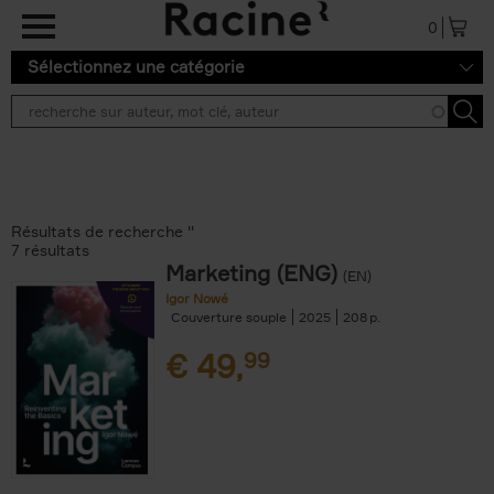
Aller au contenu principal
0
Sélectionnez une catégorie
Résultats de recherche ''
7 résultats
Marketing (ENG)
(EN)
Igor Nowé
Couverture souple
2025
208
€
49,
99