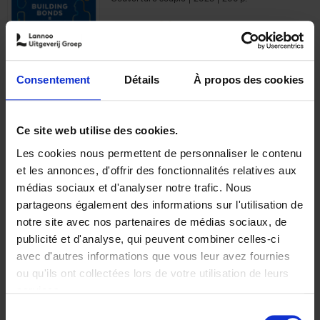
€
29,
99
Consentement
Détails
À propos des cookies
Ajouter au panier
Ce site web utilise des cookies.
Les cookies nous permettent de personnaliser le contenu
Optichannel Retail. Beyond
et les annonces, d'offrir des fonctionnalités relatives aux
the Digital Hysteria
(EN)
médias sociaux et d'analyser notre trafic. Nous
Gino Van Ossel
partageons également des informations sur l'utilisation de
Autre finition
2019
350
notre site avec nos partenaires de médias sociaux, de
€
29,
99
publicité et d'analyse, qui peuvent combiner celles-ci
avec d'autres informations que vous leur avez fournies
ou qu'ils ont collectées lors de votre utilisation de leurs
services.
Sélection