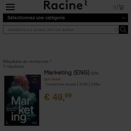
Aller au contenu principal
0
Sélectionnez une catégorie
Résultats de recherche ''
7 résultats
Marketing (ENG)
(EN)
Igor Nowé
Couverture souple
2025
208
€
49,
99