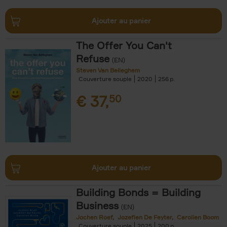
Ajouter au panier
The Offer You Can't
Refuse
(EN)
Steven Van Belleghem
Couverture souple
2020
256
€
37,
50
Ajouter au panier
Building Bonds = Building
Business
(EN)
Jochen Roef
Jozefien De Feyter
Carolien Boom
Couverture souple
2025
200