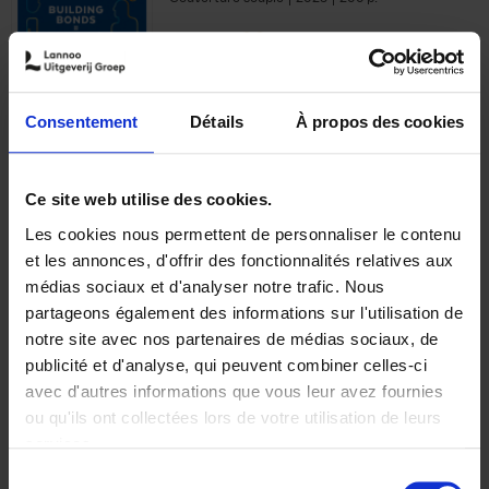
€
29,
99
Consentement
Détails
À propos des cookies
Ajouter au panier
Ce site web utilise des cookies.
Les cookies nous permettent de personnaliser le contenu
Optichannel Retail. Beyond
et les annonces, d'offrir des fonctionnalités relatives aux
the Digital Hysteria
(EN)
médias sociaux et d'analyser notre trafic. Nous
Gino Van Ossel
partageons également des informations sur l'utilisation de
Autre finition
2019
350
notre site avec nos partenaires de médias sociaux, de
€
29,
99
publicité et d'analyse, qui peuvent combiner celles-ci
avec d'autres informations que vous leur avez fournies
ou qu'ils ont collectées lors de votre utilisation de leurs
services.
Sélection