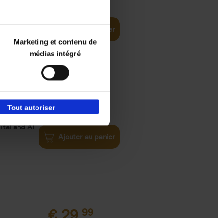
Path
Ajouter au panier
Marketing et contenu de
médias intégré
e
€
34,
99
Tout autoriser
ital and AI
Ajouter au panier
€
29,
99