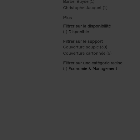
Bärbel Buyse (1)
Apply Bärbel Buyse filte
Christophe Jauquet (1)
Apply Christophe
Filtrer sur la disponibilité
(-)
Remove Disponible filter
Disponible
Filtrer sur le support
Couverture souple (30)
Apply Couverture 
Couverture cartonnée (5)
Apply Couvertu
Filtrer sur une catégorie racine
(-)
Remove Économie & Management filt
Économie & Management