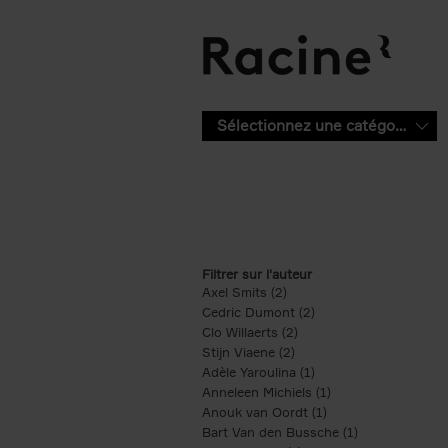
Aller au contenu principal
Sélectionnez une catégorie
Filtrer sur l'auteur
Axel Smits (2)
Apply Axel Smits filter
Cedric Dumont (2)
Apply Cedric Dumont f
Clo Willaerts (2)
Apply Clo Willaerts filter
Stijn Viaene (2)
Apply Stijn Viaene filter
Adèle Yaroulina (1)
Apply Adèle Yaroulina 
Anneleen Michiels (1)
Apply Anneleen Mich
Anouk van Oordt (1)
Apply Anouk van Oor
Bart Van den Bussche (1)
Apply Bart Van