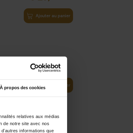
Ajouter au panier
€
34,
99
Tipping
Ajouter au panier
À propos des cookies
nnalités relatives aux médias
on de notre site avec nos
ity
€
34,
99
 d'autres informations que
(EN)