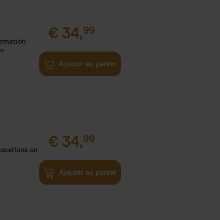
€
34,
99
ormation
ne
Ajouter au panier
€
34,
99
uestions on
Ajouter au panier