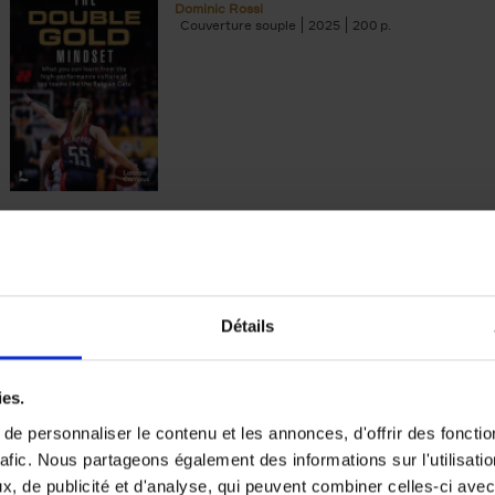
Dominic Rossi
Couverture souple
2025
200
Reshape Your Career
(EN)
Your Roadmap for Career Change at Life’s 
Points
Bärbel Buyse
Couverture souple
2026
200
Détails
ies.
e personnaliser le contenu et les annonces, d'offrir des fonctio
rafic. Nous partageons également des informations sur l'utilisati
AI, The Rediscovery of Human
, de publicité et d'analyse, qui peuvent combiner celles-ci avec