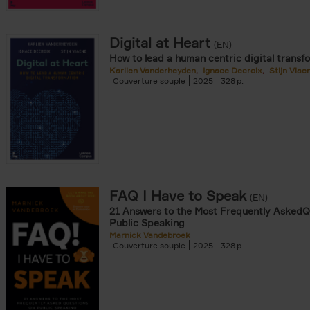
Digital at Heart
(EN)
How to lead a human centric digital transf
Karlien Vanderheyden
Ignace Decroix
Stijn Viae
Couverture souple
2025
328
FAQ I Have to Speak
(EN)
21 Answers to the Most Frequently AskedQ
Public Speaking
Marnick Vandebroek
Couverture souple
2025
328