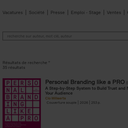
Vacatures
Société
Presse
Emploi - Stage
Ventes
Résultats de recherche ''
35 résultats
Personal Branding like a PRO
A Step-by-Step System to Build Trust and 
ilter
Your Audience
Clo Willaerts
Couverture souple
2026
253
filter
iels filter
dt filter
 den Bussche filter