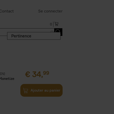
Contact
Se connecter
0
Pertinence
€
34,
99
(EN)
Monetize
Ajouter au panier