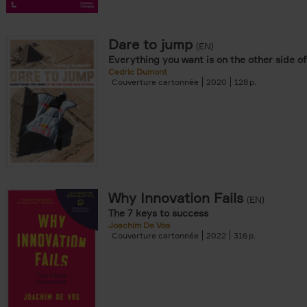
r
 Jauquet filter
Dare to jump
(EN)
Everything you want is on the other side of
Cedric Dumont
Couverture cartonnée
2020
128
souple filter
re cartonnée filter
er
Why Innovation Fails
(EN)
The 7 keys to success
Joachim De Vos
Couverture cartonnée
2022
316