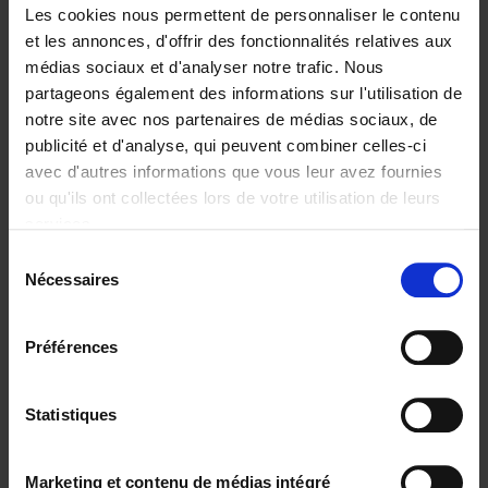
Les cookies nous permettent de personnaliser le contenu
et les annonces, d'offrir des fonctionnalités relatives aux
médias sociaux et d'analyser notre trafic. Nous
partageons également des informations sur l'utilisation de
Ajouter au panier
notre site avec nos partenaires de médias sociaux, de
publicité et d'analyse, qui peuvent combiner celles-ci
The Digital Leadership
avec d'autres informations que vous leur avez fournies
Practice Test
(EN)
ou qu'ils ont collectées lors de votre utilisation de leurs
Stijn Viaene
services.
Couverture souple
2026
159
Sélection
€
34,
99
Nécessaires
du
consentement
Préférences
Statistiques
Ajouter au panier
The Offer You Can't
Marketing et contenu de médias intégré