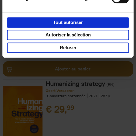
Refuse
(EN)
Steven Van Belleghem
Couverture souple
2020
256
Tout autoriser
€
37,
50
Autoriser la sélection
Refuser
Ajouter au panier
Humanizing strategy
(EN)
Geert Vercaeren
Couverture cartonnée
2021
287
€
29,
99