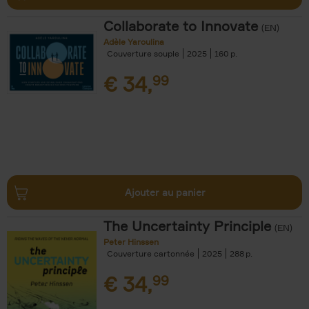
Collaborate to Innovate
(EN)
Adèle Yaroulina
Couverture souple
2025
160
€
34,
99
Ajouter au panier
The Uncertainty Principle
(EN)
Peter Hinssen
Couverture cartonnée
2025
288
€
34,
99