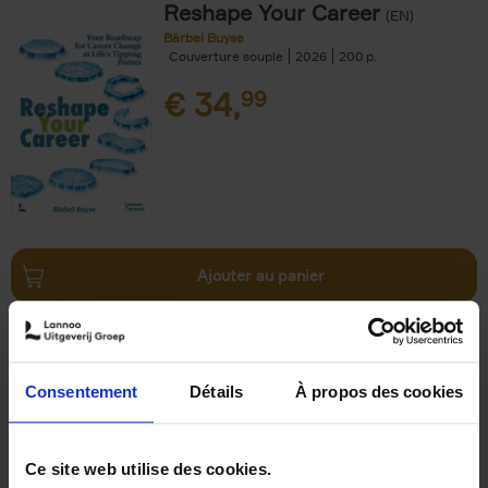
Reshape Your Career
(EN)
Bärbel Buyse
Couverture souple
2026
200
€
34,
99
Ajouter au panier
AI, The Rediscovery of
Humanity
(EN)
Jackie Janssen
Consentement
Détails
À propos des cookies
Couverture souple
2026
197
€
34,
99
Ce site web utilise des cookies.