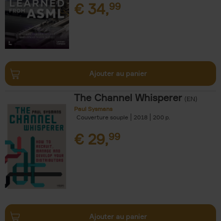
€
34,
99
Ajouter au panier
The Channel Whisperer
(EN)
Paul Sysmans
Couverture souple
2018
200
€
29,
99
Ajouter au panier