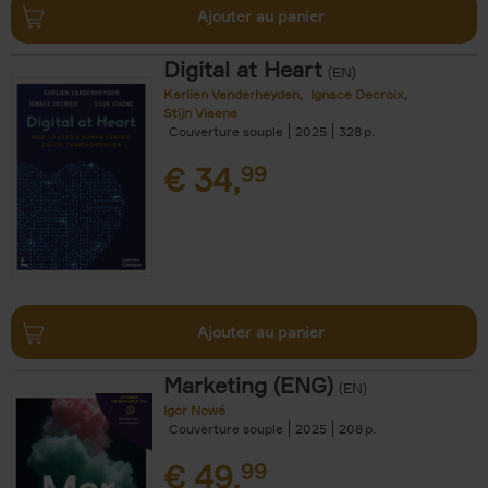
Ajouter au panier
Digital at Heart
(EN)
Karlien Vanderheyden
Ignace Decroix
Stijn Viaene
Couverture souple
2025
328
€
34,
99
Ajouter au panier
Marketing (ENG)
(EN)
Igor Nowé
Couverture souple
2025
208
€
49,
99