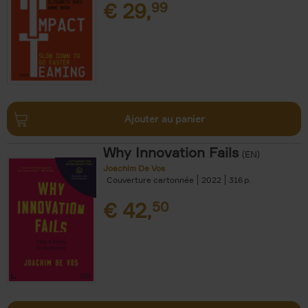
€
29,
99
Ajouter au panier
Why Innovation Fails
(EN)
Joachim De Vos
Couverture cartonnée
2022
316
€
42,
50