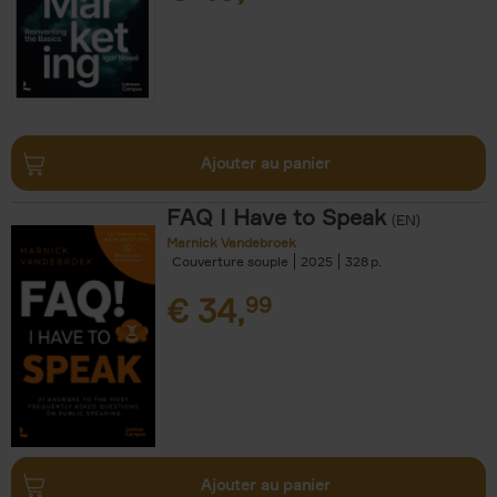
Ajouter au panier
FAQ I Have to Speak
(EN)
Marnick Vandebroek
Couverture souple
2025
328
€
34,
99
Ajouter au panier