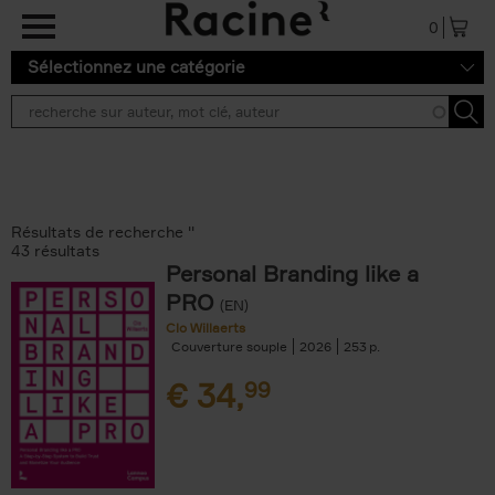
Aller au contenu principal
0
Sélectionnez une catégorie
Résultats de recherche ''
43 résultats
Personal Branding like a
PRO
(EN)
Clo Willaerts
Couverture souple
2026
253
€
34,
99