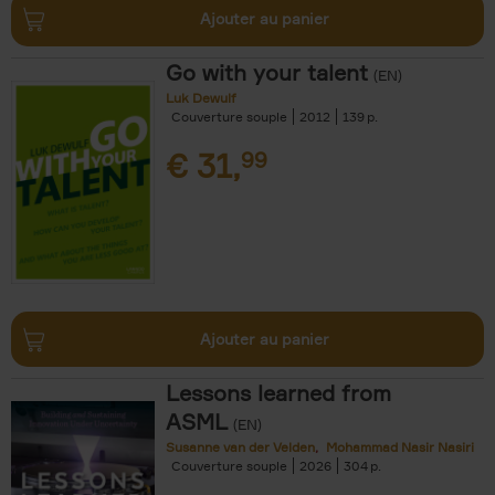
Ajouter au panier
Go with your talent
(EN)
Luk Dewulf
Couverture souple
2012
139
€
31,
99
Ajouter au panier
Lessons learned from
ASML
(EN)
Susanne van der Velden
Mohammad Nasir Nasiri
Couverture souple
2026
304