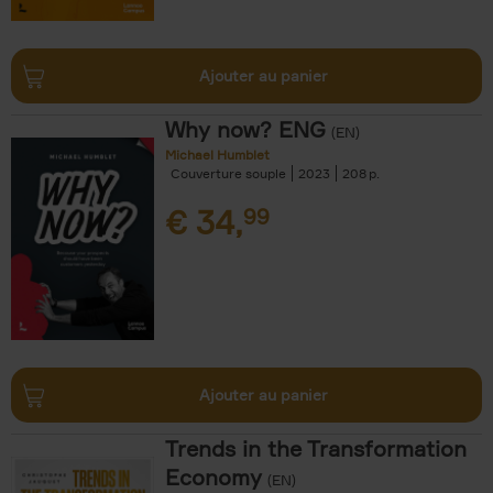
Ajouter au panier
Why now? ENG
(EN)
Michael Humblet
Couverture souple
2023
208
€
34,
99
Ajouter au panier
Trends in the Transformation
Economy
(EN)