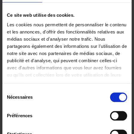
Ajouter au panier
Ce site web utilise des cookies.
Les cookies nous permettent de personnaliser le contenu
Digital marketing like a PRO -
et les annonces, d'offrir des fonctionnalités relatives aux
completely revised edition
(EN)
médias sociaux et d'analyser notre trafic. Nous
Clo Willaerts
partageons également des informations sur l'utilisation de
Couverture souple
2022
226
notre site avec nos partenaires de médias sociaux, de
€
35,
50
publicité et d'analyse, qui peuvent combiner celles-ci
avec d'autres informations que vous leur avez fournies
ou qu'ils ont collectées lors de votre utilisation de leurs
services.
Sélection
Nécessaires
du
Ajouter au panier
consentement
Content Marketing like a
Préférences
PRO
(EN)
Clo Willaerts
Couverture souple
2023
352