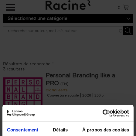
Aller au contenu principal
0
Sélectionnez une catégorie
Résultats de recherche ''
3 résultats
Personal Branding like a
PRO
(EN)
Clo Willaerts
Couverture souple
2026
253
€
34,
99
Consentement
Détails
À propos des cookies