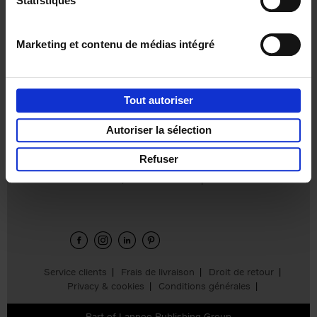
Statistiques
€
37,
50
Marketing et contenu de médias intégré
Tout autoriser
Ajouter au panier
Autoriser la sélection
Refuser
Envie de bonnes idées de lecture, de
réductions, d’actions et d’inspiration ?
Service clients
Frais de livraison
Droit de retour
Privacy & cookies
Conditions générales
Part of
Lannoo Publishing Group