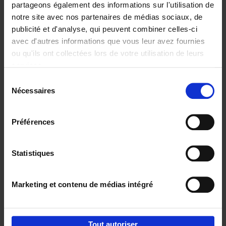
partageons également des informations sur l'utilisation de
notre site avec nos partenaires de médias sociaux, de
Ajouter au panier
publicité et d'analyse, qui peuvent combiner celles-ci
avec d'autres informations que vous leur avez fournies
Reward
(EN)
ou qu'ils ont collectées lors de votre utilisation de leurs
Axel Smits
Bart Van den Bussche
services.
Couverture souple
2024
222
Sélection
€
37,
50
Nécessaires
du
consentement
Préférences
Statistiques
Ajouter au panier
Marketing et contenu de médias intégré
Envie de bonnes idées de lecture, de
réductions, d’actions et d’inspiration ?
Tout autoriser