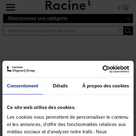
Aller au contenu principal
0
Sélectionnez une catégorie
Résultats de recherche ''
2 résultats
Operating With Positive
Impact
(EN)
Consentement
Détails
À propos des cookies
Axel Smits
Jochen Vincke
Couverture souple
2023
214
€
34,
99
Ce site web utilise des cookies.
Les cookies nous permettent de personnaliser le contenu
et les annonces, d'offrir des fonctionnalités relatives aux
médias sociaux et d'analyser notre trafic. Nous