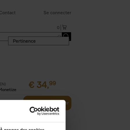
Contact
Se connecter
0
Pertinence
€
34,
99
(EN)
Monetize
Ajouter au panier