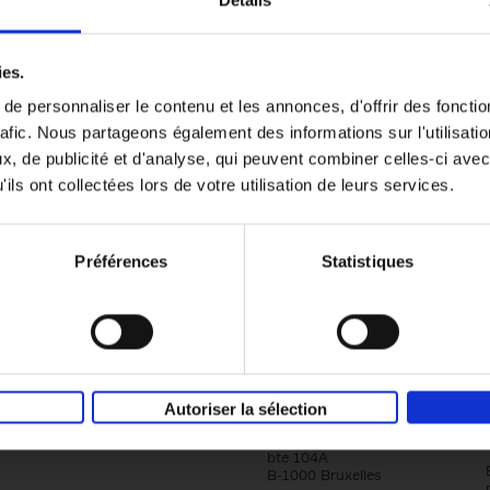
Détails
Content Marketing like a PRO
ies.
The All-In-One Guide to Content Marketing
e personnaliser le contenu et les annonces, d'offrir des fonctio
Planning to Promoting
rafic. Nous partageons également des informations sur l'utilisati
Clo Willaerts
Couverture souple
2023
352
, de publicité et d'analyse, qui peuvent combiner celles-ci avec
ils ont collectées lors de votre utilisation de leurs services.
Préférences
Statistiques
Société
Éditions Racine
Autoriser la sélection
Tour & Taxis
Qui sommes-nous?
Avenue du Port, 86C
bte 104A
B-1000 Bruxelles