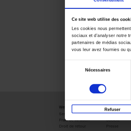
Consentement
Ce site web utilise des cook
Les cookies nous permettent d
sociaux et d'analyser notre t
partenaires de médias sociaux
vous leur avez fournies ou qu'
Sélection
Nécessaires
du
consentement
Webshop
Business
Refuser
Service clients
Ventes
Frais de livraison
Société
Droit de retour
Presse