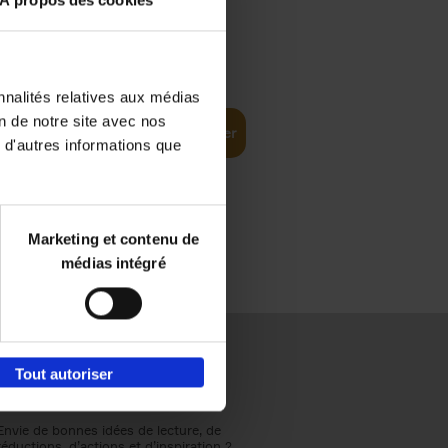
À propos des cookies
€
37,
50
(EN)
: From
nnalités relatives aux médias
on de notre site avec nos
Ajouter au panier
 d'autres informations que
Marketing et contenu de
médias intégré
Tout autoriser
Envie de bonnes idées de lecture, de
réductions, d’actions et d’inspiration ?