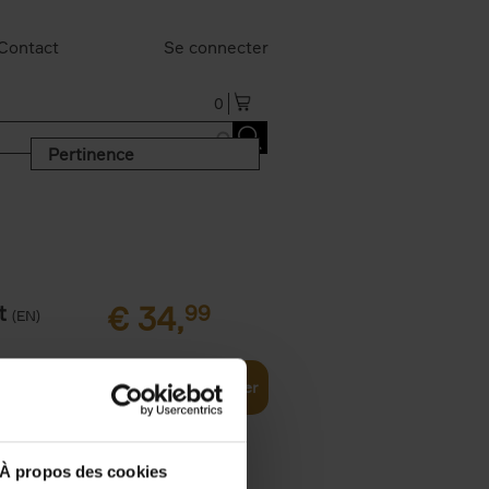
Contact
Se connecter
0
Pertinence
t
€
34,
99
(EN)
Ajouter au panier
À propos des cookies