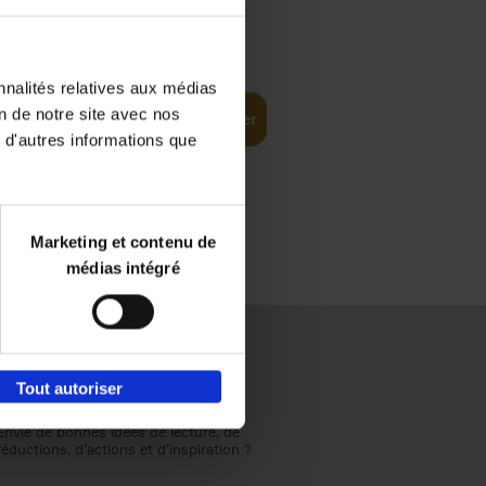
€
37,
50
ompelling
nnalités relatives aux médias
on de notre site avec nos
Ajouter au panier
 d'autres informations que
Marketing et contenu de
médias intégré
Tout autoriser
Envie de bonnes idées de lecture, de
réductions, d’actions et d’inspiration ?