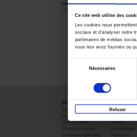
Filtrer sur une catégorie racine
(-)
Remove Économie & Management filt
Économie & Management
Ce site web utilise des cook
Les cookies nous permettent d
sociaux et d'analyser notre t
partenaires de médias sociaux
vous leur avez fournies ou qu'
Sélection
Nécessaires
du
consentement
Webshop
Business
Service clients
Ventes
Refuser
Frais de livraison
Société
Droit de retour
Presse
Privacy & cookies
International
Conditions générales
Manuscrit