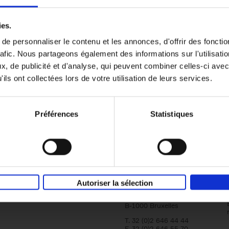
er
Reward
(EN)
ies.
Attracting and retaining key talent with c
reward
e personnaliser le contenu et les annonces, d'offrir des fonctio
Axel Smits
Bart Van den Bussche
rafic. Nous partageons également des informations sur l'utilisati
Couverture souple
2024
222
, de publicité et d'analyse, qui peuvent combiner celles-ci avec
ils ont collectées lors de votre utilisation de leurs services.
Préférences
Statistiques
Société
Éditions Racine
Tour & Taxis
Qui sommes-nous?
Autoriser la sélection
Avenue du Port, 86C
bte 104A
B-1000 Bruxelles
T. 32 (0)2 646 44 44
F. 32 (0)2 646 55 70