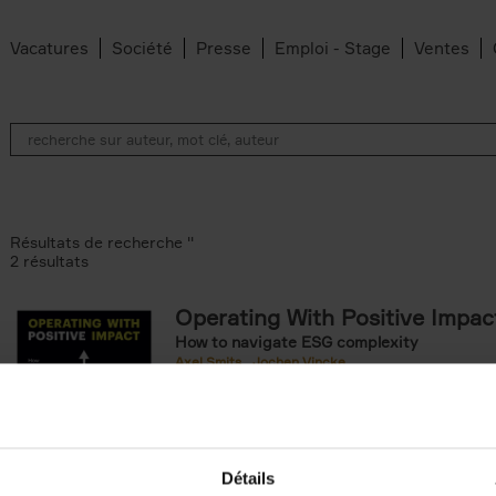
Vacatures
Société
Presse
Emploi - Stage
Ventes
Résultats de recherche ''
2 résultats
Operating With Positive Impac
How to navigate ESG complexity
 den Bussche filter
Axel Smits
Jochen Vincke
ilter
Couverture souple
2023
214
Détails