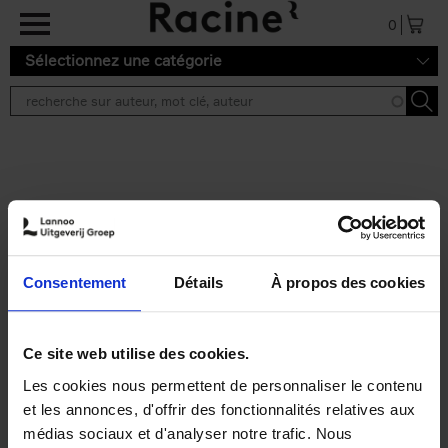
Aller au contenu principal
0
Sélectionnez une catégorie
Résultats de recherche ''
2 résultats
Operating With Positive
Impact
(EN)
Consentement
Détails
À propos des cookies
Axel Smits
Jochen Vincke
Couverture souple
2023
214
€
34,
99
Ce site web utilise des cookies.
Les cookies nous permettent de personnaliser le contenu
et les annonces, d'offrir des fonctionnalités relatives aux
médias sociaux et d'analyser notre trafic. Nous