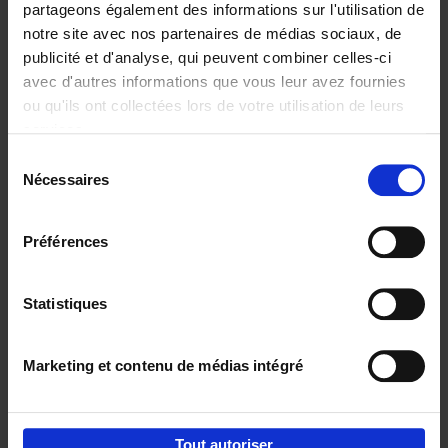
partageons également des informations sur l'utilisation de
notre site avec nos partenaires de médias sociaux, de
Ajouter au panier
publicité et d'analyse, qui peuvent combiner celles-ci
avec d'autres informations que vous leur avez fournies
Reward
(EN)
ou qu'ils ont collectées lors de votre utilisation de leurs
Axel Smits
Bart Van den Bussche
services.
Couverture souple
2024
222
Sélection
€
37,
50
Nécessaires
du
consentement
Préférences
Statistiques
Ajouter au panier
Marketing et contenu de médias intégré
Envie de bonnes idées de lecture, de
réductions, d’actions et d’inspiration ?
Tout autoriser