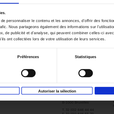
er
Reward
(EN)
ies.
Attracting and retaining key talent with c
reward
e personnaliser le contenu et les annonces, d'offrir des fonctio
Axel Smits
Bart Van den Bussche
rafic. Nous partageons également des informations sur l'utilisati
Couverture souple
2024
222
, de publicité et d'analyse, qui peuvent combiner celles-ci avec
ils ont collectées lors de votre utilisation de leurs services.
Préférences
Statistiques
Société
Éditions Racine
Tour & Taxis
Qui sommes-nous?
Autoriser la sélection
Avenue du Port, 86C
bte 104A
B-1000 Bruxelles
T. 32 (0)2 646 44 44
F. 32 (0)2 646 55 70