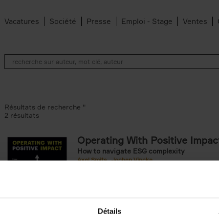
Vacatures
Société
Presse
Emploi - Stage
Ventes
Résultats de recherche ''
2 résultats
Operating With Positive Impac
How to navigate ESG complexity
 den Bussche filter
Axel Smits
Jochen Vincke
ilter
Couverture souple
2023
214
Détails