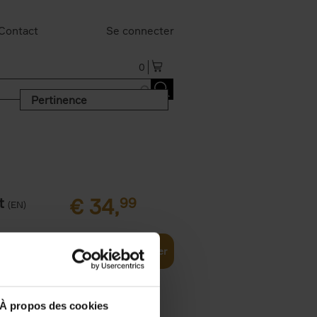
Contact
Se connecter
0
Pertinence
t
€
34,
99
(EN)
Ajouter au panier
À propos des cookies