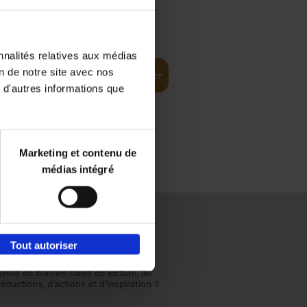
€
37,
50
ompelling
nnalités relatives aux médias
on de notre site avec nos
Ajouter au panier
 d'autres informations que
Marketing et contenu de
médias intégré
Tout autoriser
Envie de bonnes idées de lecture, de
réductions, d’actions et d’inspiration ?