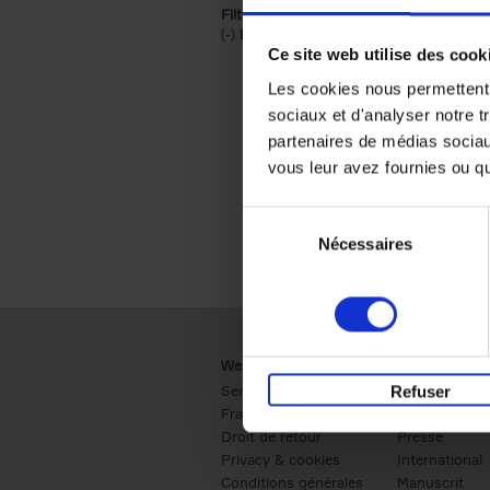
Filtrer sur une catégorie racine
(-)
Remove Économie & Management filt
Économie & Management
Ce site web utilise des cook
Les cookies nous permettent d
sociaux et d'analyser notre t
partenaires de médias sociaux
vous leur avez fournies ou qu'
Sélection
Nécessaires
du
consentement
Webshop
Business
Service clients
Ventes
Refuser
Frais de livraison
Société
Droit de retour
Presse
Privacy & cookies
International
Conditions générales
Manuscrit