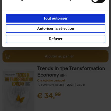
Michael Humblet
Couverture souple
2023
208
€
34,
99
Tout autoriser
Autoriser la sélection
Refuser
Ajouter au panier
Trends in the Transformation
Economy
(EN)
Christophe Jauquet
Couverture souple
2024
360
€
34,
99