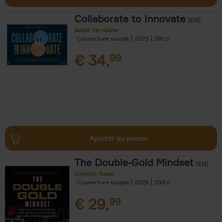
Collaborate to Innovate
(EN)
Adèle Yaroulina
Couverture souple
2025
160
€
34,
99
Ajouter au panier
The Double-Gold Mindset
(EN)
Dominic Rossi
Couverture souple
2025
200
€
29,
99