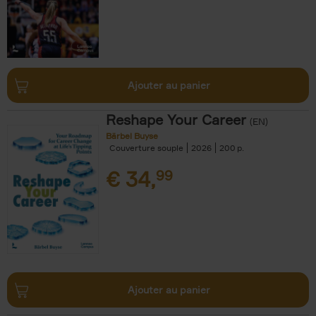
Ajouter au panier
Reshape Your Career
(EN)
Bärbel Buyse
Couverture souple
2026
200
€
34,
99
Ajouter au panier