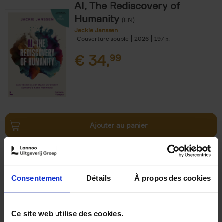
AI, The Rediscovery of
Humanity
(EN)
Jackie Janssen
Couverture souple
2026
197
€
34,
99
Ajouter au panier
The Digital Leadership
Practice Test
(EN)
Stijn Viaene
Consentement
Détails
À propos des cookies
Couverture souple
2026
159
€
34,
99
Ce site web utilise des cookies.