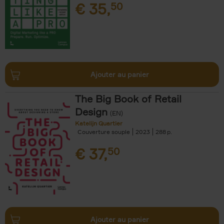
€
35,
50
Ajouter au panier
The Big Book of Retail
Design
(EN)
Katelijn Quartier
Couverture souple
2023
288
€
37,
50
Ajouter au panier