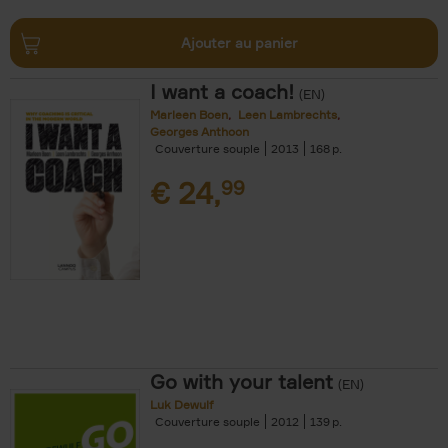
Ajouter au panier
I want a coach!
(EN)
Marleen Boen
Leen Lambrechts
Georges Anthoon
Couverture souple
2013
168
€
24,
99
Go with your talent
(EN)
Luk Dewulf
Couverture souple
2012
139