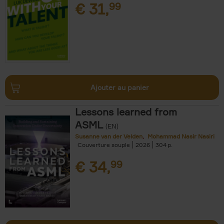
€
31,
99
Ajouter au panier
Lessons learned from
ASML
(EN)
Susanne van der Velden
Mohammad Nasir Nasiri
Couverture souple
2026
304
€
34,
99