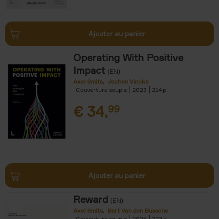
Ajouter au panier
Operating With Positive
Impact
(EN)
Axel Smits
Jochen Vincke
Couverture souple
2023
214
€
34,
99
Ajouter au panier
Reward
(EN)
Axel Smits
Bart Van den Bussche
Couverture souple
2024
222