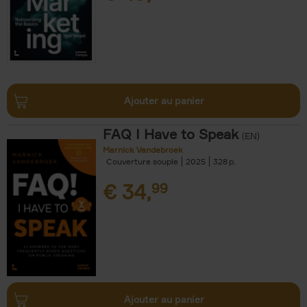
Ajouter au panier
FAQ I Have to Speak
(EN)
Marnick Vandebroek
Couverture souple
2025
328
€
34,
99
Ajouter au panier