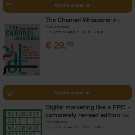
Ajouter au panier
The Channel Whisperer
(EN)
Paul Sysmans
Couverture souple
2018
200
€
29,
99
Ajouter au panier
Digital marketing like a PRO -
completely revised edition
(EN)
Clo Willaerts
Couverture souple
2022
226