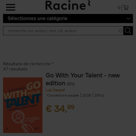
Aller au contenu principal
0
Sélectionnez une catégorie
Résultats de recherche ''
47 résultats
Go With Your Talent - new
edition
(EN)
Luk Dewulf
Couverture souple
2026
200
€
34,
99