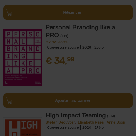
Réserver
Personal Branding like a
PRO
(EN)
Clo Willaerts
Couverture souple
2026
253
€
34,
99
Ajouter au panier
High Impact Teaming
(EN)
Stefan Decuyper
Elisabeth Raes
Anne Boon
Couverture souple
2020
176