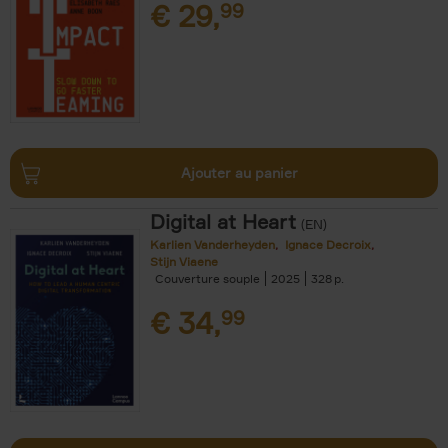
€
29,
99
Ajouter au panier
Digital at Heart
(EN)
Karlien Vanderheyden
Ignace Decroix
Stijn Viaene
Couverture souple
2025
328
€
34,
99