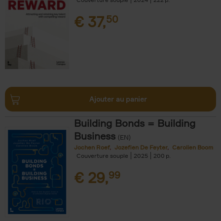
€
37,
50
Ajouter au panier
Building Bonds = Building
Business
(EN)
Jochen Roef
Jozefien De Feyter
Carolien Boom
Couverture souple
2025
200
€
29,
99