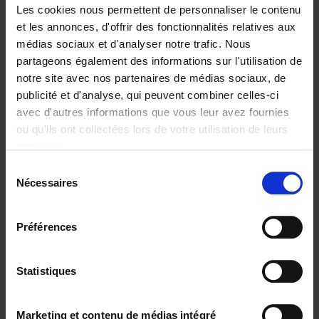
Les cookies nous permettent de personnaliser le contenu
et les annonces, d'offrir des fonctionnalités relatives aux
médias sociaux et d'analyser notre trafic. Nous
partageons également des informations sur l'utilisation de
Ajouter au panier
notre site avec nos partenaires de médias sociaux, de
publicité et d'analyse, qui peuvent combiner celles-ci
The Offer You Can't
avec d'autres informations que vous leur avez fournies
Refuse
(EN)
ou qu'ils ont collectées lors de votre utilisation de leurs
Steven Van Belleghem
services.
Couverture souple
2020
256
Sélection
€
37,
50
Nécessaires
du
consentement
Préférences
Statistiques
Ajouter au panier
Why now? ENG
(EN)
Marketing et contenu de médias intégré