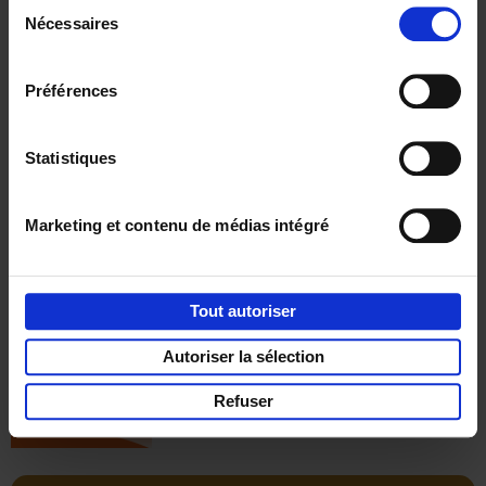
Sélection
€
34,
99
Nécessaires
du
consentement
Préférences
Statistiques
Réserver
Marketing et contenu de médias intégré
ALICE — Leadership in
Wonderland
(EN)
Rik Vera
Tout autoriser
Couverture souple
2026
224
€
34,
99
Autoriser la sélection
Refuser