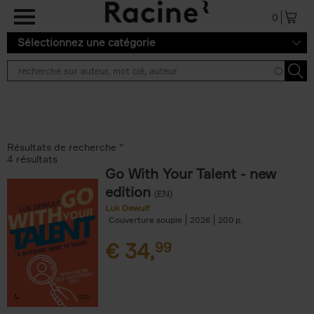
Aller au contenu principal
0
Sélectionnez une catégorie
Résultats de recherche ''
4 résultats
Go With Your Talent - new
edition
(EN)
Luk Dewulf
Couverture souple
2026
200
€
34,
99