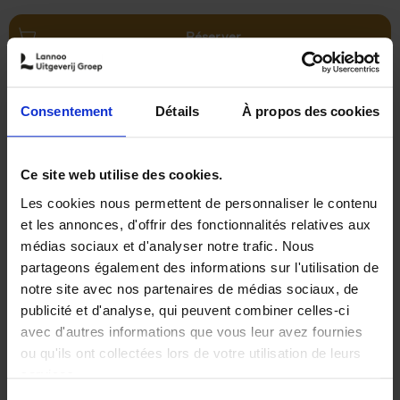
Réserver
Strategic Prospecting
(EN)
Jorik van den Bosch
Consentement
Détails
À propos des cookies
Couverture souple
2026
176
€
34,
99
Ce site web utilise des cookies.
Les cookies nous permettent de personnaliser le contenu
et les annonces, d'offrir des fonctionnalités relatives aux
médias sociaux et d'analyser notre trafic. Nous
partageons également des informations sur l'utilisation de
notre site avec nos partenaires de médias sociaux, de
Réserver
publicité et d'analyse, qui peuvent combiner celles-ci
avec d'autres informations que vous leur avez fournies
Bridging Code and Capital
(EN)
ou qu'ils ont collectées lors de votre utilisation de leurs
Andreas Creten
services.
Couverture souple
2026
224