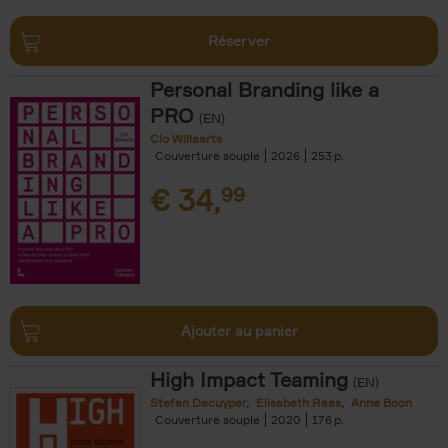
Réserver
Personal Branding like a
PRO
(EN)
Clo Willaerts
Couverture souple
2026
253
€
34,
99
Ajouter au panier
High Impact Teaming
(EN)
Stefan Decuyper
Elisabeth Raes
Anne Boon
Couverture souple
2020
176