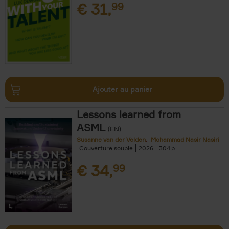
€
31,
99
Ajouter au panier
Lessons learned from
ASML
(EN)
Susanne van der Velden
Mohammad Nasir Nasiri
Couverture souple
2026
304
€
34,
99