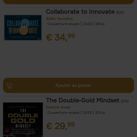
Collaborate to Innovate
(EN)
Adèle Yaroulina
Couverture souple
2025
160
€
34,
99
Ajouter au panier
The Double-Gold Mindset
(EN)
Dominic Rossi
Couverture souple
2025
200
€
29,
99