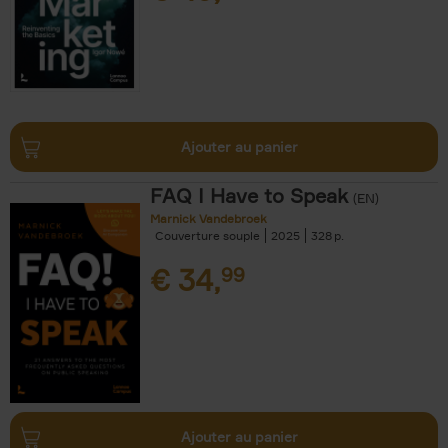
Ajouter au panier
FAQ I Have to Speak
(EN)
Marnick Vandebroek
Couverture souple
2025
328
€
34,
99
Ajouter au panier