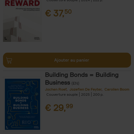
€
37,
50
Ajouter au panier
Building Bonds = Building
Business
(EN)
Jochen Roef
Jozefien De Feyter
Carolien Boom
Couverture souple
2025
200
€
29,
99