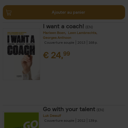
Ajouter au panier
I want a coach!
(EN)
Marleen Boen
Leen Lambrechts
Georges Anthoon
Couverture souple
2013
168
€
24,
99
Go with your talent
(EN)
Luk Dewulf
Couverture souple
2012
139