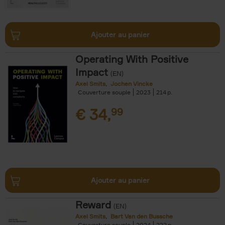
Ajouter au panier
Operating With Positive
Impact
(EN)
Axel Smits
Jochen Vincke
Couverture souple
2023
214
€
34,
99
Ajouter au panier
Reward
(EN)
Axel Smits
Bart Van den Bussche
Couverture souple
2024
222