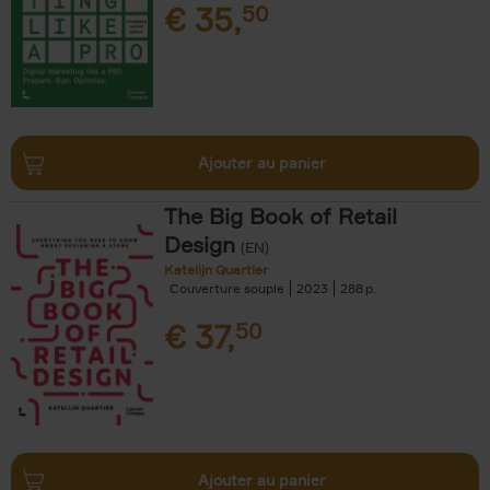
€
35,
50
Ajouter au panier
The Big Book of Retail
Design
(EN)
Katelijn Quartier
Couverture souple
2023
288
€
37,
50
Ajouter au panier