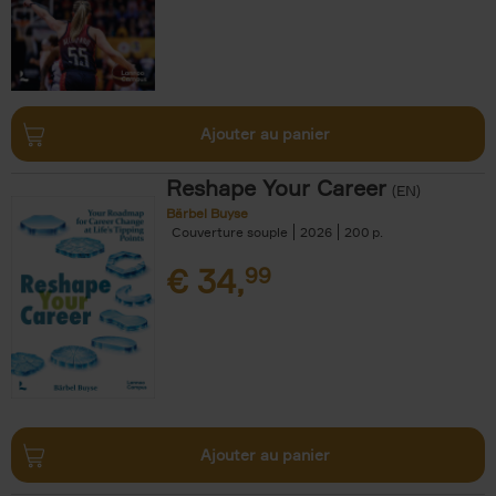
Ajouter au panier
Reshape Your Career
(EN)
Bärbel Buyse
Couverture souple
2026
200
€
34,
99
Ajouter au panier