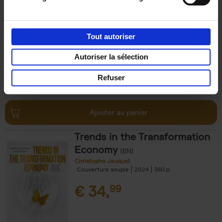
Michael Humblet
Couverture souple
2023
208
€
34,
99
Tout autoriser
Autoriser la sélection
Refuser
Ajouter au panier
Trends in the Transformation
Economy
(EN)
Christophe Jauquet
Couverture souple
2024
360
€
34,
99