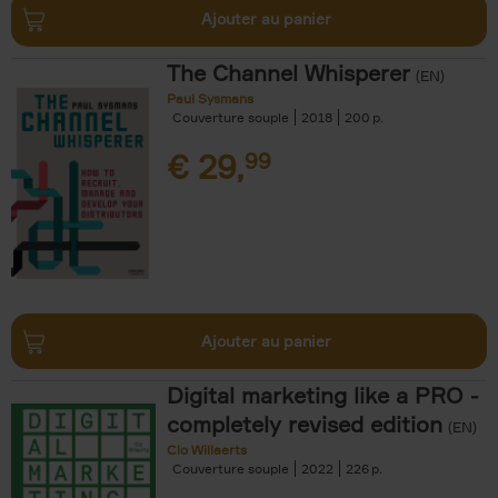
Ajouter au panier
The Channel Whisperer
(EN)
Paul Sysmans
Couverture souple
2018
200
€
29,
99
Ajouter au panier
Digital marketing like a PRO -
completely revised edition
(EN)
Clo Willaerts
Couverture souple
2022
226