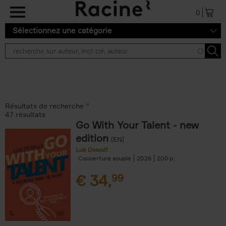
Aller au contenu principal
0
Sélectionnez une catégorie
Résultats de recherche ''
47 résultats
Go With Your Talent - new
edition
(EN)
Luk Dewulf
Couverture souple
2026
200
€
34,
99