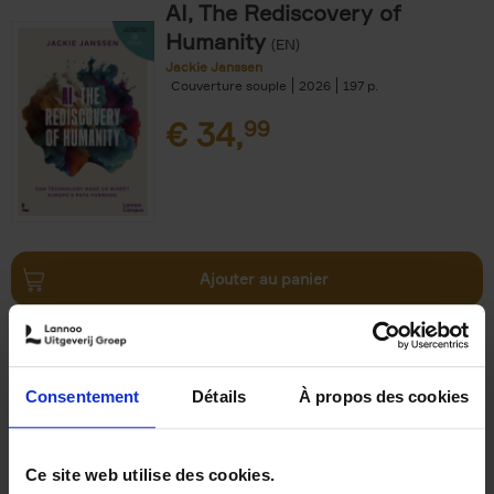
AI, The Rediscovery of
Humanity
(EN)
Jackie Janssen
Couverture souple
2026
197
€
34,
99
Ajouter au panier
The Digital Leadership
Practice Test
(EN)
Stijn Viaene
Consentement
Détails
À propos des cookies
Couverture souple
2026
159
€
34,
99
Ce site web utilise des cookies.