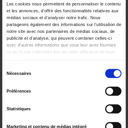
Les cookies nous permettent de personnaliser le contenu
et les annonces, d'offrir des fonctionnalités relatives aux
médias sociaux et d'analyser notre trafic. Nous
partageons également des informations sur l'utilisation de
Ajouter au panier
notre site avec nos partenaires de médias sociaux, de
publicité et d'analyse, qui peuvent combiner celles-ci
The Offer You Can't
avec d'autres informations que vous leur avez fournies
Refuse
(EN)
ou qu'ils ont collectées lors de votre utilisation de leurs
Steven Van Belleghem
services.
Couverture souple
2020
256
Sélection
€
37,
50
Nécessaires
du
consentement
Préférences
Statistiques
Ajouter au panier
Why now? ENG
(EN)
Marketing et contenu de médias intégré