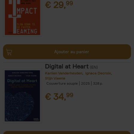
€
29,
99
Ajouter au panier
Digital at Heart
(EN)
Karlien Vanderheyden
Ignace Decroix
Stijn Viaene
Couverture souple
2025
328
€
34,
99