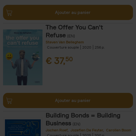
Ajouter au panier
The Offer You Can't
Refuse
(EN)
Steven Van Belleghem
Couverture souple
2020
256
€
37,
50
Ajouter au panier
Building Bonds = Building
Business
(EN)
Jochen Roef
Jozefien De Feyter
Carolien Boom
Couverture souple
2025
200