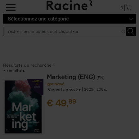
Aller au contenu principal
0
Sélectionnez une catégorie
Résultats de recherche ''
7 résultats
Marketing (ENG)
(EN)
Igor Nowé
Couverture souple
2025
208
€
49,
99