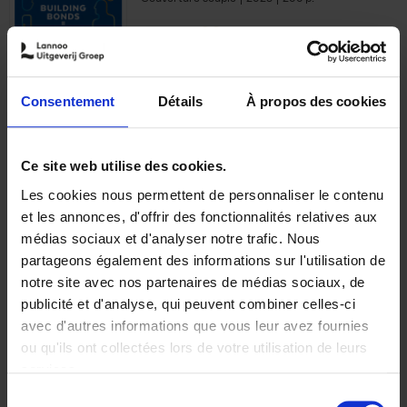
€
29,
99
Consentement
Détails
À propos des cookies
Ajouter au panier
Ce site web utilise des cookies.
Les cookies nous permettent de personnaliser le contenu
Optichannel Retail. Beyond
et les annonces, d'offrir des fonctionnalités relatives aux
the Digital Hysteria
(EN)
médias sociaux et d'analyser notre trafic. Nous
Gino Van Ossel
partageons également des informations sur l'utilisation de
Autre finition
2019
350
notre site avec nos partenaires de médias sociaux, de
€
29,
99
publicité et d'analyse, qui peuvent combiner celles-ci
avec d'autres informations que vous leur avez fournies
ou qu'ils ont collectées lors de votre utilisation de leurs
services.
Sélection