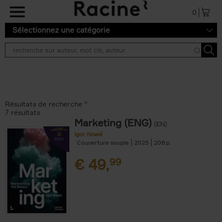
Aller au contenu principal
0
Sélectionnez une catégorie
Résultats de recherche ''
7 résultats
Marketing (ENG)
(EN)
Igor Nowé
Couverture souple
2025
208
€
49,
99