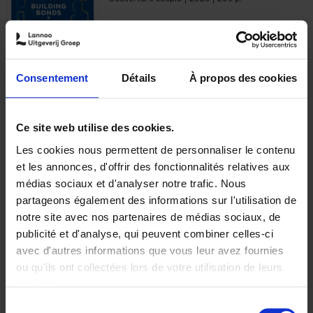
€
29,
99
Consentement
Détails
À propos des cookies
Ajouter au panier
Ce site web utilise des cookies.
Les cookies nous permettent de personnaliser le contenu
Optichannel Retail. Beyond
et les annonces, d'offrir des fonctionnalités relatives aux
the Digital Hysteria
(EN)
médias sociaux et d'analyser notre trafic. Nous
Gino Van Ossel
partageons également des informations sur l'utilisation de
Autre finition
2019
350
notre site avec nos partenaires de médias sociaux, de
€
29,
99
publicité et d'analyse, qui peuvent combiner celles-ci
avec d'autres informations que vous leur avez fournies
ou qu'ils ont collectées lors de votre utilisation de leurs
services.
Sélection