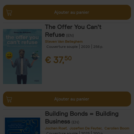
Ajouter au panier
The Offer You Can't
Refuse
(EN)
Steven Van Belleghem
Couverture souple
2020
256
€
37,
50
Ajouter au panier
Building Bonds = Building
Business
(EN)
Jochen Roef
Jozefien De Feyter
Carolien Boom
Couverture souple
2025
200