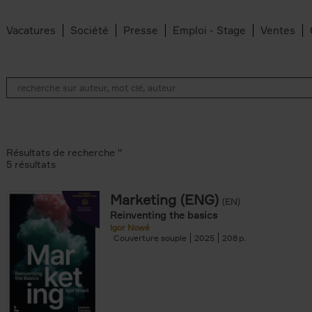
Vacatures
Société
Presse
Emploi - Stage
Ventes
Résultats de recherche ''
5 résultats
Marketing (ENG)
(EN)
lter
Reinventing the basics
Igor Nowé
Couverture souple
2025
208
te filter
r
Feyter filter
an Belleghem filter