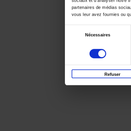
sociaux et d'analyser notre t
partenaires de médias sociaux
vous leur avez fournies ou qu'
Sélection
Nécessaires
du
consentement
Refuser