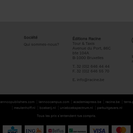
Société
Éditions Racine
Tour & Taxis
Qui sommes-nous?
Avenue du Port, 86C
bte 104A
B-1000 Bruxelles
T. 32 (0)2 646 44 44
F. 32 (0)2 646 55 70
E.
info@racine.be
lannoopublishers.com
lannoocampus.com
academiapress.be
racine.be
terra
meulenhoff.nl
boekerij.nl
unieboekspectrum.nl
parkuitgevers.nl
Tous les prix s’entendent tva compris.