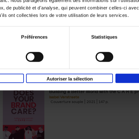
rafic. Nous partageons également des informations sur l'utilisati
, de publicité et d'analyse, qui peuvent combiner celles-ci avec
Digital marketing like a PRO -
ils ont collectées lors de votre utilisation de leurs services.
completely revised edition
(EN)
Prepare. Run. Optimize.
Clo Willaerts
Préférences
Statistiques
Couverture souple
2022
226
Autoriser la sélection
Does Your Brand Care?
(EN)
Building a Better World with the C A R E pr
Isabel Verstraete
Couverture souple
2021
147