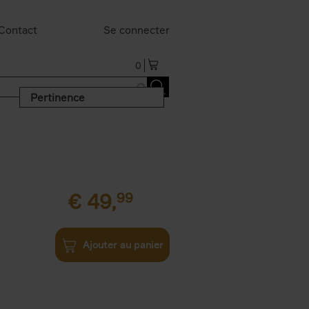
Contact
Se connecter
0
Pertinence
€
49,
99
Ajouter au panier