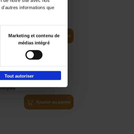
on de notre site avec nos
 d'autres informations que
€
35,
50
Marketing et contenu de
Ajouter au panier
médias intégré
Tout autoriser
€
34,
99
inciples
Ajouter au panier