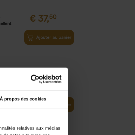
€
37,
50
)
ellent
Ajouter au panier
iness
€
29,
99
(EN)
tal world
À propos des cookies
Ajouter au panier
nnalités relatives aux médias