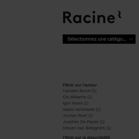
Aller au contenu principal
Sélectionnez une catégorie
Filtrer sur l'auteur
Carolien Boom (1)
Apply Carolien Boom fi
Clo Willaerts (1)
Apply Clo Willaerts filter
Igor Nowé (1)
Apply Igor Nowé filter
Isabel Verstraete (1)
Apply Isabel Verstrae
Jochen Roef (1)
Apply Jochen Roef filte
Jozefien De Feyter (1)
Apply Jozefien De 
Steven Van Belleghem (1)
Apply Steven V
Filtrer sur la disponibilité