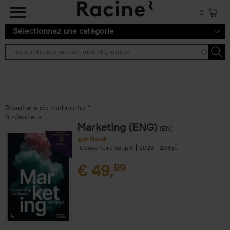
Aller au contenu principal
0
Sélectionnez une catégorie
Résultats de recherche ''
5 résultats
Marketing (ENG)
(EN)
Igor Nowé
Couverture souple
2025
208
€
49,
99