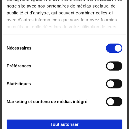
notre site avec nos partenaires de médias sociaux, de
€
29,
99
publicité et d'analyse, qui peuvent combiner celles-ci
avec d'autres informations que vous leur avez fournies
ou qu'ils ont collectées lors de votre utilisation de leurs
services.
Sélection
Nécessaires
du
Ajouter au panier
consentement
Digital marketing like a PRO -
Préférences
completely revised edition
(EN)
Clo Willaerts
Couverture souple
2022
226
Statistiques
€
35,
50
Marketing et contenu de médias intégré
Tout autoriser