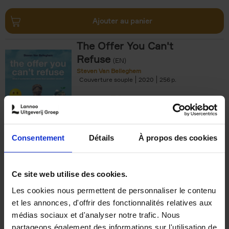
Ajouter au panier
The Offer You Can't
Refuse
(EN)
Steven Van Belleghem
Couverture souple
2020
256
€
37,
50
Consentement
Détails
À propos des cookies
Ajouter au panier
Ce site web utilise des cookies.
Les cookies nous permettent de personnaliser le contenu
Building Bonds = Building
et les annonces, d'offrir des fonctionnalités relatives aux
Business
(EN)
médias sociaux et d'analyser notre trafic. Nous
Jochen Roef
Jozefien De Feyter
Carolien Boom
partageons également des informations sur l'utilisation de
Couverture souple
2025
200