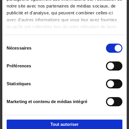
notre site avec nos partenaires de médias sociaux, de
€
29,
99
publicité et d'analyse, qui peuvent combiner celles-ci
avec d'autres informations que vous leur avez fournies
ou qu'ils ont collectées lors de votre utilisation de leurs
services.
Sélection
Nécessaires
du
Ajouter au panier
consentement
Digital marketing like a PRO -
Préférences
completely revised edition
(EN)
Clo Willaerts
Couverture souple
2022
226
Statistiques
€
35,
50
Marketing et contenu de médias intégré
Tout autoriser