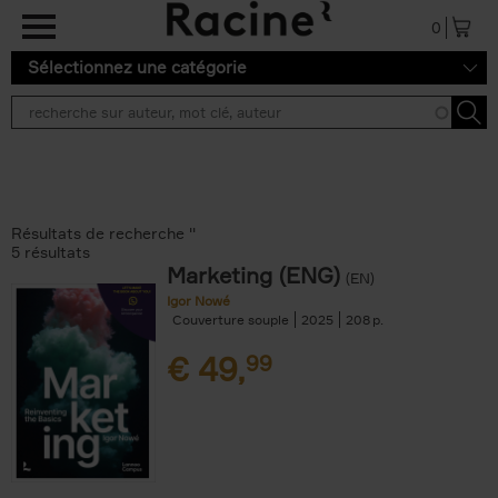
Aller au contenu principal
0
Sélectionnez une catégorie
Résultats de recherche ''
5 résultats
Marketing (ENG)
(EN)
Igor Nowé
Couverture souple
2025
208
€
49,
99