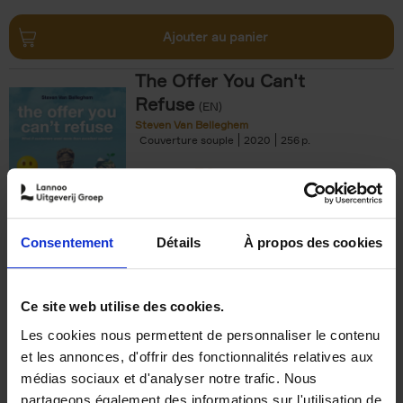
Ajouter au panier
The Offer You Can't
Refuse
(EN)
Steven Van Belleghem
Couverture souple
2020
256
€
37,
50
Consentement
Détails
À propos des cookies
Ajouter au panier
Ce site web utilise des cookies.
Les cookies nous permettent de personnaliser le contenu
Building Bonds = Building
et les annonces, d'offrir des fonctionnalités relatives aux
Business
(EN)
médias sociaux et d'analyser notre trafic. Nous
Jochen Roef
Jozefien De Feyter
Carolien Boom
partageons également des informations sur l'utilisation de
Couverture souple
2025
200