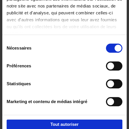
notre site avec nos partenaires de médias sociaux, de
€
29,
99
publicité et d'analyse, qui peuvent combiner celles-ci
avec d'autres informations que vous leur avez fournies
ou qu'ils ont collectées lors de votre utilisation de leurs
services.
Sélection
Nécessaires
du
Ajouter au panier
consentement
Digital marketing like a PRO -
Préférences
completely revised edition
(EN)
Clo Willaerts
Couverture souple
2022
226
Statistiques
€
35,
50
Marketing et contenu de médias intégré
Tout autoriser