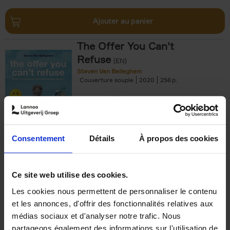
Ajouter au panier
The Offer You Can't
Refuse
(EN)
Steven Van Belleghem
Couverture souple
2020
256
€
37,
50
Consentement
Détails
À propos des cookies
Ajouter au panier
Ce site web utilise des cookies.
Les cookies nous permettent de personnaliser le contenu
Building Bonds = Building
et les annonces, d'offrir des fonctionnalités relatives aux
Business
(EN)
médias sociaux et d'analyser notre trafic. Nous
Jochen Roef
Jozefien De Feyter
Carolien Boom
partageons également des informations sur l'utilisation de
Couverture souple
2025
200