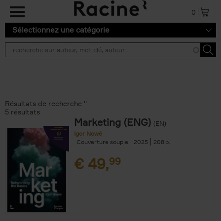
Aller au contenu principal
0
Sélectionnez une catégorie
Résultats de recherche ''
5 résultats
Marketing (ENG)
(EN)
Igor Nowé
Couverture souple
2025
208
€
49,
99