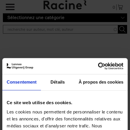
Aller au contenu principal
0
Sélectionnez une catégorie
Résultats de recherche ''
2 résultats
Does Your Brand Care?
(EN)
Isabel Verstraete
Consentement
Détails
À propos des cookies
Couverture souple
2021
147
€
34,
99
Ce site web utilise des cookies.
Les cookies nous permettent de personnaliser le contenu
et les annonces, d'offrir des fonctionnalités relatives aux
médias sociaux et d'analyser notre trafic. Nous