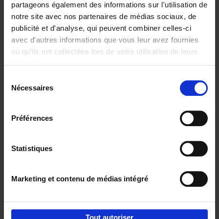
partageons également des informations sur l'utilisation de
notre site avec nos partenaires de médias sociaux, de
Ajouter au panier
publicité et d'analyse, qui peuvent combiner celles-ci
avec d'autres informations que vous leur avez fournies
The CARE Principles -
ou qu'ils ont collectées lors de votre utilisation de leurs
Leadership Playbook
(EN)
services.
Isabel Verstraete
Couverture souple
2024
216
Sélection
Nécessaires
du
€
34,
99
consentement
Préférences
Statistiques
Ajouter au panier
Marketing et contenu de médias intégré
Envie de bonnes idées de lecture, de
réductions, d’actions et d’inspiration ?
Tout autoriser