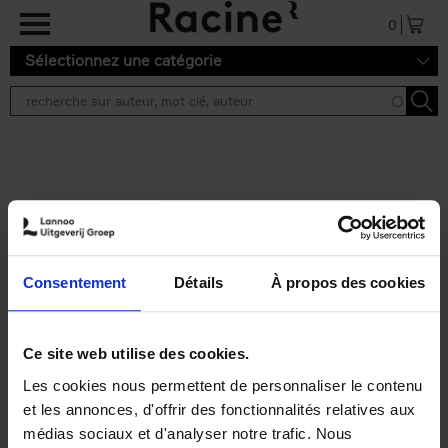
Aller au contenu principal
0
Sélectionnez une catégorie
Résultats de recherche ''
2 résultats
Operating With Positive
Impact
(EN)
Consentement
Détails
À propos des cookies
Axel Smits
Jochen Vincke
Couverture souple
2023
214
€
34,
99
Ce site web utilise des cookies.
Les cookies nous permettent de personnaliser le contenu
et les annonces, d'offrir des fonctionnalités relatives aux
médias sociaux et d'analyser notre trafic. Nous