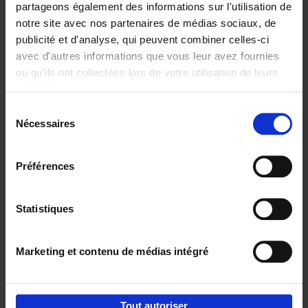
partageons également des informations sur l'utilisation de
notre site avec nos partenaires de médias sociaux, de
Ajouter au panier
publicité et d'analyse, qui peuvent combiner celles-ci
avec d'autres informations que vous leur avez fournies
Reward
(EN)
ou qu'ils ont collectées lors de votre utilisation de leurs
Axel Smits
Bart Van den Bussche
services.
Couverture souple
2024
222
Sélection
€
37,
50
Nécessaires
du
consentement
Préférences
Statistiques
Ajouter au panier
Marketing et contenu de médias intégré
Envie de bonnes idées de lecture, de
réductions, d’actions et d’inspiration ?
Tout autoriser