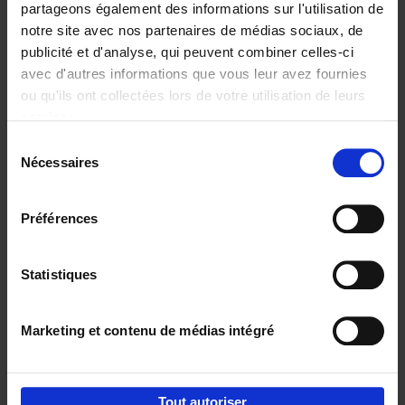
partageons également des informations sur l'utilisation de
notre site avec nos partenaires de médias sociaux, de
Ajouter au panier
publicité et d'analyse, qui peuvent combiner celles-ci
avec d'autres informations que vous leur avez fournies
Reward
(EN)
ou qu'ils ont collectées lors de votre utilisation de leurs
Axel Smits
Bart Van den Bussche
services.
Couverture souple
2024
222
Sélection
€
37,
50
Nécessaires
du
consentement
Préférences
Statistiques
Ajouter au panier
Marketing et contenu de médias intégré
Envie de bonnes idées de lecture, de
réductions, d’actions et d’inspiration ?
Tout autoriser