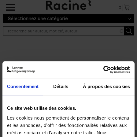
Aller au contenu principal
0
Sélectionnez une catégorie
Résultats de recherche ''
2 résultats
Operating With Positive
Impact
(EN)
Consentement
Détails
À propos des cookies
Axel Smits
Jochen Vincke
Couverture souple
2023
214
€
34,
99
Ce site web utilise des cookies.
Les cookies nous permettent de personnaliser le contenu
et les annonces, d'offrir des fonctionnalités relatives aux
médias sociaux et d'analyser notre trafic. Nous