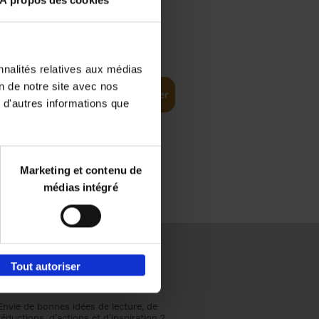
À propos des cookies
€
37,
50
(EN)
: From
nnalités relatives aux médias
on de notre site avec nos
Ajouter au panier
 d'autres informations que
Marketing et contenu de
médias intégré
Tout autoriser
Envie de bonnes idées de lecture, de
réductions, d’actions et d’inspiration ?