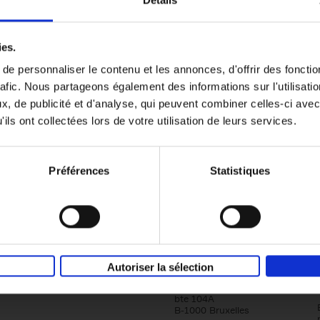
Détails
Content Marketing like a PRO
ies.
The All-In-One Guide to Content Marketing
e personnaliser le contenu et les annonces, d'offrir des fonctio
Planning to Promoting
rafic. Nous partageons également des informations sur l'utilisati
Clo Willaerts
Couverture souple
2023
352
, de publicité et d'analyse, qui peuvent combiner celles-ci avec
ils ont collectées lors de votre utilisation de leurs services.
Préférences
Statistiques
Société
Éditions Racine
Autoriser la sélection
Tour & Taxis
Qui sommes-nous?
Avenue du Port, 86C
bte 104A
B-1000 Bruxelles