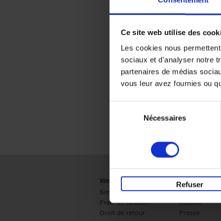
Consentement
Ce site web utilise des cook
Les cookies nous permettent d
sociaux et d'analyser notre t
partenaires de médias sociaux
vous leur avez fournies ou qu'
Sélection
Nécessaires
du
consentement
Webshop
Business
Refuser
Service clients
Ventes
Frais de livraison
Société
Droit de retour
Presse