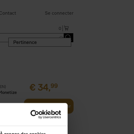
Contact
Se connecter
0
Pertinence
€
34,
99
(EN)
Monetize
Ajouter au panier