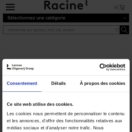
Aller au contenu principal
0
Sélectionnez une catégorie
Résultats de recherche ''
2 résultats
Personal Branding like a
PRO
(EN)
Consentement
Détails
À propos des cookies
Clo Willaerts
Couverture souple
2026
253
€
34,
99
Ce site web utilise des cookies.
Les cookies nous permettent de personnaliser le contenu
et les annonces, d'offrir des fonctionnalités relatives aux
médias sociaux et d'analyser notre trafic. Nous