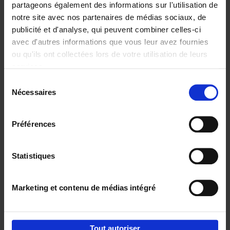
partageons également des informations sur l'utilisation de
notre site avec nos partenaires de médias sociaux, de
Ajouter au panier
publicité et d'analyse, qui peuvent combiner celles-ci
avec d'autres informations que vous leur avez fournies
Content Marketing like a
ou qu'ils ont collectées lors de votre utilisation de leurs
PRO
(EN)
services.
Clo Willaerts
Couverture souple
2023
352
Sélection
Nécessaires
du
€
37,
50
consentement
Préférences
Statistiques
Ajouter au panier
Marketing et contenu de médias intégré
Envie de bonnes idées de lecture, de
réductions, d’actions et d’inspiration ?
Tout autoriser