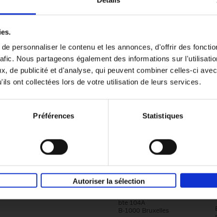
Détails
Content Marketing like a PRO
ies.
The All-In-One Guide to Content Marketing
e personnaliser le contenu et les annonces, d'offrir des fonctio
Planning to Promoting
rafic. Nous partageons également des informations sur l'utilisati
Clo Willaerts
Couverture souple
2023
352
, de publicité et d'analyse, qui peuvent combiner celles-ci avec
ils ont collectées lors de votre utilisation de leurs services.
Préférences
Statistiques
Société
Éditions Racine
Autoriser la sélection
Tour & Taxis
Qui sommes-nous?
Avenue du Port, 86C
bte 104A
B-1000 Bruxelles