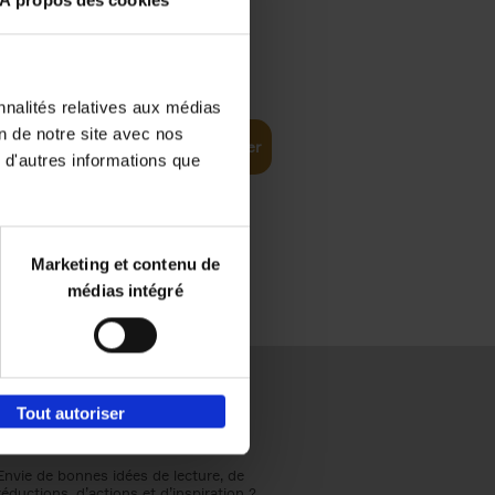
À propos des cookies
€
37,
50
(EN)
: From
nnalités relatives aux médias
on de notre site avec nos
Ajouter au panier
 d'autres informations que
Marketing et contenu de
médias intégré
Tout autoriser
Envie de bonnes idées de lecture, de
réductions, d’actions et d’inspiration ?