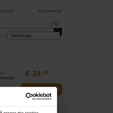
Contact
Se connecter
0
Pertinence
€
34,
99
(EN)
Monetize
Ajouter au panier