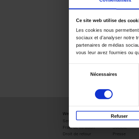
Consentement
Ce site web utilise des cook
Les cookies nous permettent d
sociaux et d'analyser notre t
partenaires de médias sociaux
vous leur avez fournies ou qu'
Sélection
Nécessaires
du
consentement
Webshop
Business
Refuser
Service clients
Ventes
Frais de livraison
Société
Droit de retour
Presse