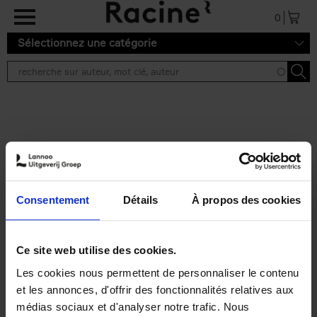
Aller au contenu principal
0
Sélectionnez une catégorie
Résultats de recherche ''
2 résultats
Personal Branding like a
PRO
(EN)
Consentement
Détails
À propos des cookies
Clo Willaerts
Couverture souple
2026
253
€
34,
99
Ce site web utilise des cookies.
Les cookies nous permettent de personnaliser le contenu
et les annonces, d'offrir des fonctionnalités relatives aux
médias sociaux et d'analyser notre trafic. Nous