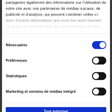
partageons également des informations sur l'utilisation de
notre site avec nos partenaires de médias sociaux, de
Ajouter au panier
publicité et d'analyse, qui peuvent combiner celles-ci
avec d'autres informations que vous leur avez fournies
Content Marketing like a
ou qu'ils ont collectées lors de votre utilisation de leurs
PRO
(EN)
services.
Clo Willaerts
Couverture souple
2023
352
Sélection
Nécessaires
du
€
37,
50
consentement
Préférences
Statistiques
Ajouter au panier
Marketing et contenu de médias intégré
Envie de bonnes idées de lecture, de
réductions, d’actions et d’inspiration ?
Tout autoriser