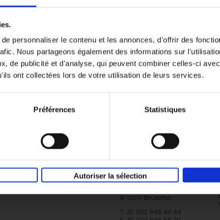
er
Reward
(EN)
ies.
Attracting and retaining key talent with c
reward
e personnaliser le contenu et les annonces, d'offrir des fonctio
Axel Smits
Bart Van den Bussche
rafic. Nous partageons également des informations sur l'utilisati
Couverture souple
2024
222
, de publicité et d'analyse, qui peuvent combiner celles-ci avec
ils ont collectées lors de votre utilisation de leurs services.
Préférences
Statistiques
Société
Éditions Racine
Tour & Taxis
Qui sommes-nous?
Autoriser la sélection
Avenue du Port, 86C
bte 104A
B-1000 Bruxelles
T. 32 (0)2 646 44 44
F. 32 (0)2 646 55 70