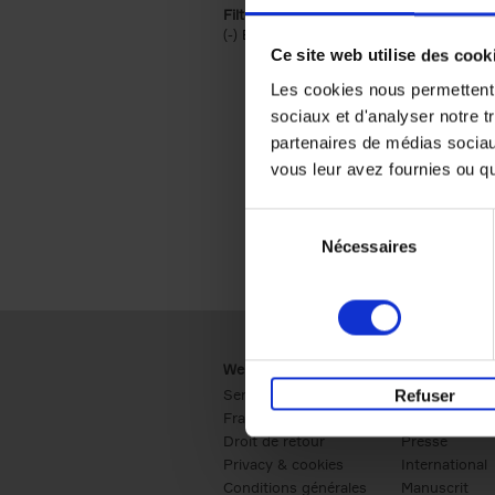
Filtrer sur une catégorie racine
(-)
Remove Économie & Management filt
Économie & Management
Ce site web utilise des cook
Les cookies nous permettent d
sociaux et d'analyser notre t
partenaires de médias sociaux
vous leur avez fournies ou qu'
Sélection
Nécessaires
du
consentement
Webshop
Business
Service clients
Ventes
Refuser
Frais de livraison
Société
Droit de retour
Presse
Privacy & cookies
International
Conditions générales
Manuscrit