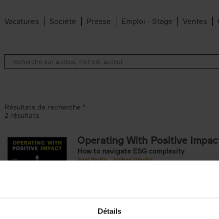
Vacatures
Société
Presse
Emploi - Stage
Ventes
Résultats de recherche ''
2 résultats
Operating With Positive Impac
How to navigate ESG complexity
 den Bussche filter
Axel Smits
Jochen Vincke
ilter
Couverture souple
2023
214
ouple filter
Détails