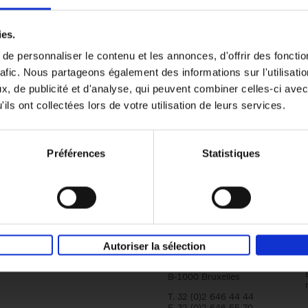
er
Reward
(EN)
ies.
Attracting and retaining key talent with c
reward
e personnaliser le contenu et les annonces, d'offrir des fonctio
Axel Smits
Bart Van den Bussche
rafic. Nous partageons également des informations sur l'utilisati
Couverture souple
2024
222
, de publicité et d'analyse, qui peuvent combiner celles-ci avec
ils ont collectées lors de votre utilisation de leurs services.
Préférences
Statistiques
Société
Éditions Racine
Tour & Taxis
Qui sommes-nous?
Autoriser la sélection
Avenue du Port, 86C
bte 104A
B-1000 Bruxelles
T. 32 (0)2 646 44 44
F. 32 (0)2 646 55 70