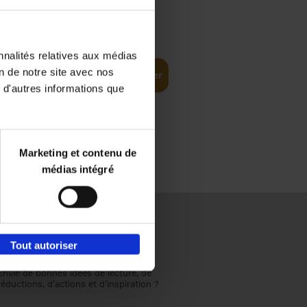
€
37,
50
ompelling
nnalités relatives aux médias
on de notre site avec nos
Ajouter au panier
 d'autres informations que
Marketing et contenu de
médias intégré
Tout autoriser
Envie de bonnes idées de lecture, de
réductions, d’actions et d’inspiration ?