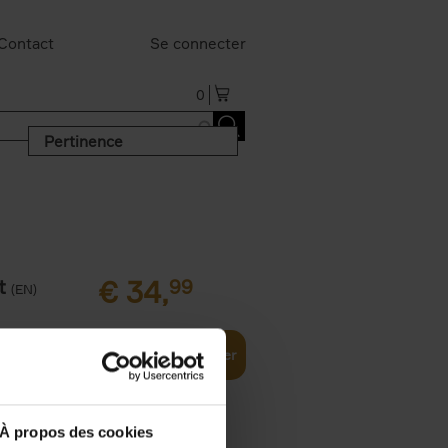
Contact
Se connecter
0
Pertinence
t
€
34,
99
(EN)
Ajouter au panier
À propos des cookies