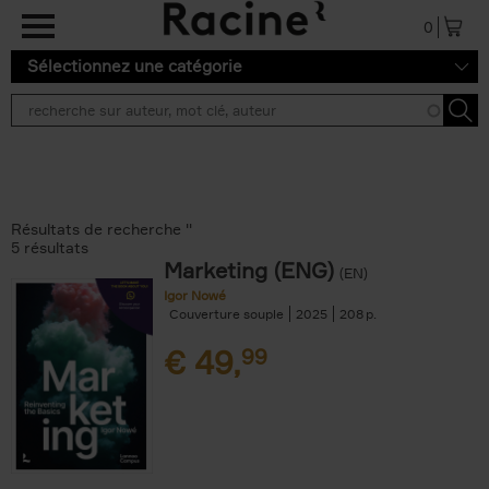
Aller au contenu principal
0
Sélectionnez une catégorie
Résultats de recherche ''
5 résultats
Marketing (ENG)
(EN)
Igor Nowé
Couverture souple
2025
208
€
49,
99