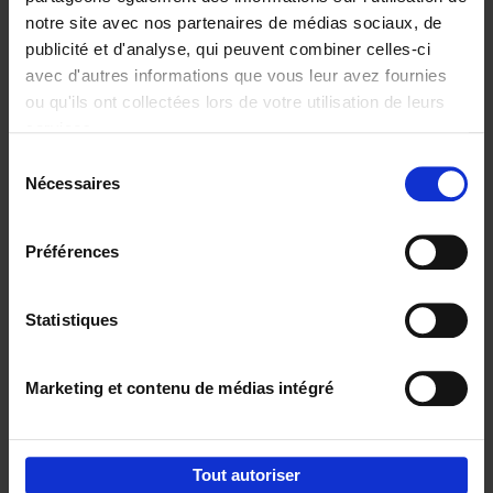
notre site avec nos partenaires de médias sociaux, de
€
29,
99
publicité et d'analyse, qui peuvent combiner celles-ci
avec d'autres informations que vous leur avez fournies
ou qu'ils ont collectées lors de votre utilisation de leurs
services.
Sélection
Nécessaires
du
Ajouter au panier
consentement
Digital marketing like a PRO -
Préférences
completely revised edition
(EN)
Clo Willaerts
Couverture souple
2022
226
Statistiques
€
35,
50
Marketing et contenu de médias intégré
Tout autoriser