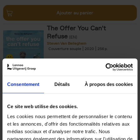
Ajouter au panier
The Offer You Can't
Refuse
(EN)
Steven Van Belleghem
Couverture souple
2020
256
€
37,
50
Consentement
Détails
À propos des cookies
Ajouter au panier
Ce site web utilise des cookies.
Les cookies nous permettent de personnaliser le contenu
Building Bonds = Building
et les annonces, d'offrir des fonctionnalités relatives aux
Business
(EN)
médias sociaux et d'analyser notre trafic. Nous
Jochen Roef
Jozefien De Feyter
Carolien Boom
partageons également des informations sur l'utilisation de
Couverture souple
2025
200