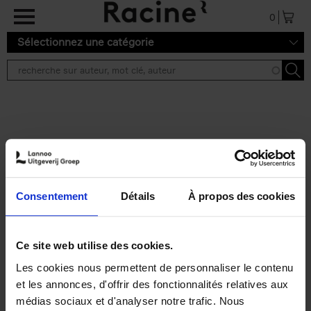
Aller au contenu principal
0
Sélectionnez une catégorie
Résultats de recherche ''
2 résultats
Personal Branding like a
PRO
(EN)
Consentement
Détails
À propos des cookies
Clo Willaerts
Couverture souple
2026
253
€
34,
99
Ce site web utilise des cookies.
Les cookies nous permettent de personnaliser le contenu
et les annonces, d'offrir des fonctionnalités relatives aux
médias sociaux et d'analyser notre trafic. Nous