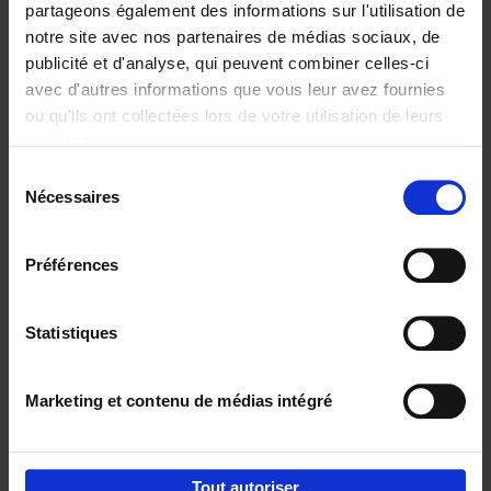
partageons également des informations sur l'utilisation de
notre site avec nos partenaires de médias sociaux, de
Ajouter au panier
publicité et d'analyse, qui peuvent combiner celles-ci
avec d'autres informations que vous leur avez fournies
Content Marketing like a
ou qu'ils ont collectées lors de votre utilisation de leurs
PRO
(EN)
services.
Clo Willaerts
Couverture souple
2023
352
Sélection
Nécessaires
du
€
37,
50
consentement
Préférences
Statistiques
Ajouter au panier
Marketing et contenu de médias intégré
Envie de bonnes idées de lecture, de
réductions, d’actions et d’inspiration ?
Tout autoriser