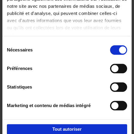
€
34,
99
notre site avec nos partenaires de médias sociaux, de
publicité et d'analyse, qui peuvent combiner celles-ci
avec d'autres informations que vous leur avez fournies
ou qu'ils ont collectées lors de votre utilisation de leurs
services.
Sélection
Nécessaires
du
Ajouter au panier
consentement
Humanizing strategy
(EN)
Préférences
Geert Vercaeren
Couverture cartonnée
2021
287
Statistiques
€
29,
99
Marketing et contenu de médias intégré
Tout autoriser