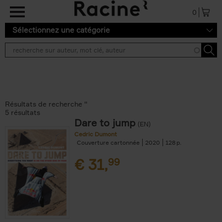
Aller au contenu principal
0
Sélectionnez une catégorie
Résultats de recherche ''
5 résultats
Dare to jump
(EN)
Cedric Dumont
Couverture cartonnée
2020
128
€
31,
99