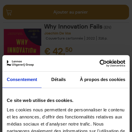
Ajouter au panier
Why Innovation Fails
(EN)
Joachim De Vos
Couverture cartonnée
2022
316
€
42,
50
Consentement
Détails
À propos des cookies
Ajouter au panier
Ce site web utilise des cookies.
Les cookies nous permettent de personnaliser le contenu
The Uncertainty Principle
(EN)
et les annonces, d'offrir des fonctionnalités relatives aux
Peter Hinssen
médias sociaux et d'analyser notre trafic. Nous
Couverture cartonnée
2025
288
partageons également des informations sur l'utilisation de