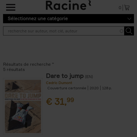
Aller au contenu principal
0
Sélectionnez une catégorie
Résultats de recherche ''
5 résultats
Dare to jump
(EN)
Cedric Dumont
Couverture cartonnée
2020
128
€
31,
99