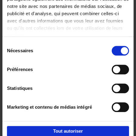
€
34,
99
notre site avec nos partenaires de médias sociaux, de
publicité et d'analyse, qui peuvent combiner celles-ci
avec d'autres informations que vous leur avez fournies
ou qu'ils ont collectées lors de votre utilisation de leurs
services.
Sélection
Nécessaires
du
Ajouter au panier
consentement
Humanizing strategy
(EN)
Préférences
Geert Vercaeren
Couverture cartonnée
2021
287
Statistiques
€
29,
99
Marketing et contenu de médias intégré
Tout autoriser