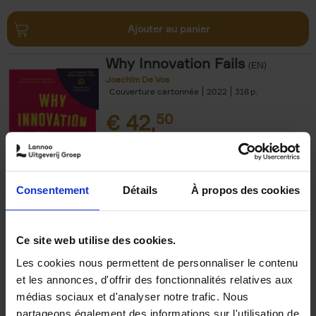
Ajouter au panier
Why Innovation Fails
(EN)
Joachim De Vos
Couverture cartonnée
2022
316
€
42,
50
Consentement
Détails
À propos des cookies
Ajouter au panier
Ce site web utilise des cookies.
Les cookies nous permettent de personnaliser le contenu
The Uncertainty Principle
(EN)
et les annonces, d'offrir des fonctionnalités relatives aux
Peter Hinssen
médias sociaux et d'analyser notre trafic. Nous
Couverture cartonnée
2025
288
partageons également des informations sur l'utilisation de