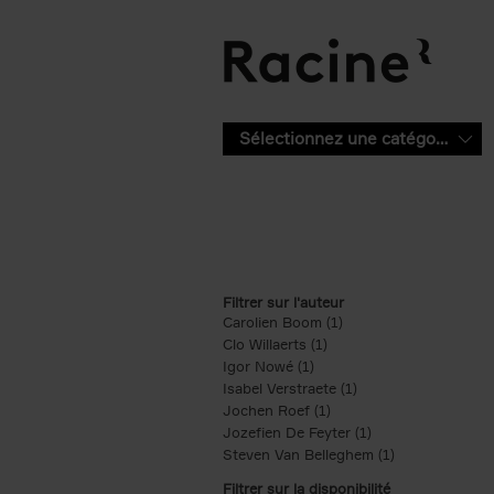
Aller au contenu principal
Sélectionnez une catégorie
Filtrer sur l'auteur
Carolien Boom (1)
Apply Carolien Boom fi
Clo Willaerts (1)
Apply Clo Willaerts filter
Igor Nowé (1)
Apply Igor Nowé filter
Isabel Verstraete (1)
Apply Isabel Verstrae
Jochen Roef (1)
Apply Jochen Roef filte
Jozefien De Feyter (1)
Apply Jozefien De 
Steven Van Belleghem (1)
Apply Steven V
Filtrer sur la disponibilité