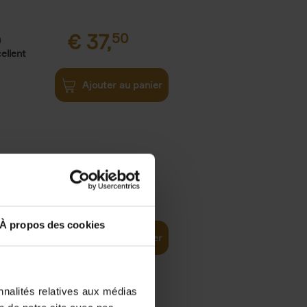
€
37,
50
)
ellent
Ajouter au panier
iness
€
29,
99
(EN)
tal world
À propos des cookies
Ajouter au panier
nnalités relatives aux médias