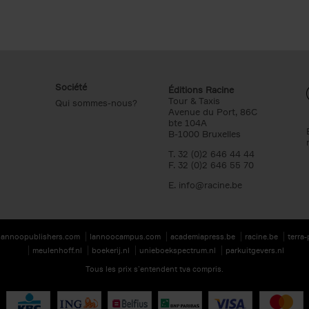
Société
Éditions Racine
Tour & Taxis
Qui sommes-nous?
Avenue du Port, 86C
bte 104A
B-1000 Bruxelles
T. 32 (0)2 646 44 44
F. 32 (0)2 646 55 70
E.
info@racine.be
lannoopublishers.com
lannoocampus.com
academiapress.be
racine.be
terra
meulenhoff.nl
boekerij.nl
unieboekspectrum.nl
parkuitgevers.nl
Tous les prix s’entendent tva compris.