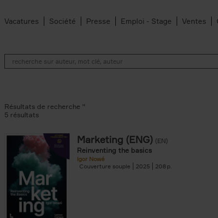
Vacatures
Société
Presse
Emploi - Stage
Ventes
Résultats de recherche ''
5 résultats
Marketing (ENG)
(EN)
lter
Reinventing the basics
Igor Nowé
Couverture souple
2025
208
te filter
r
Feyter filter
an Belleghem filter