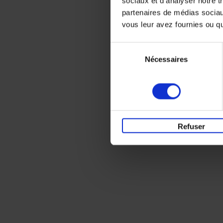
sociaux et d'analyser notre t
partenaires de médias sociaux
vous leur avez fournies ou qu'
Sélection
Nécessaires
du
consentement
Refuser