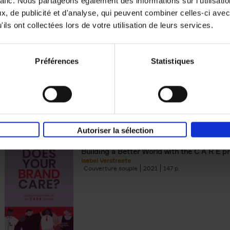
rafic. Nous partageons également des informations sur l'utilisati
, de publicité et d'analyse, qui peuvent combiner celles-ci avec
Digital marketing like a PRO -
ils ont collectées lors de votre utilisation de leurs services.
completely revised edition
(EN)
Prepare. Run. Optimize.
Clo Willaerts
Préférences
Statistiques
Couverture souple
2022
226
Autoriser la sélection
Does Your Brand Care?
(EN)
Building a Better World with the C A R E pr
Isabel Verstraete
Couverture souple
2021
147