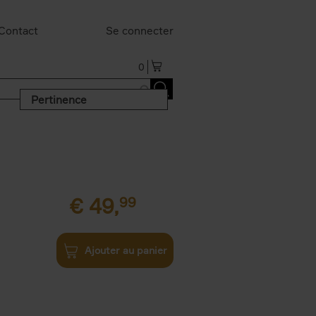
Contact
Se connecter
0
Pertinence
€
49,
99
Ajouter au panier