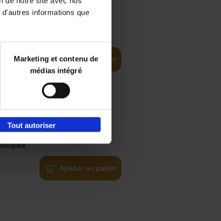
on de notre site avec nos
 d'autres informations que
€
35,
50
Marketing et contenu de
Ajouter au panier
médias intégré
Tout autoriser
€
34,
99
inciples
Ajouter au panier