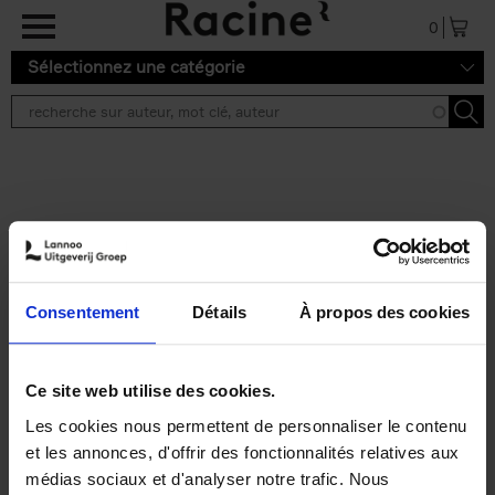
Aller au contenu principal
0
Sélectionnez une catégorie
Résultats de recherche ''
2 résultats
Operating With Positive
Impact
(EN)
Consentement
Détails
À propos des cookies
Axel Smits
Jochen Vincke
Couverture souple
2023
214
€
34,
99
Ce site web utilise des cookies.
Les cookies nous permettent de personnaliser le contenu
et les annonces, d'offrir des fonctionnalités relatives aux
médias sociaux et d'analyser notre trafic. Nous