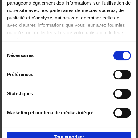
partageons également des informations sur l'utilisation de
notre site avec nos partenaires de médias sociaux, de
Ajouter au panier
publicité et d'analyse, qui peuvent combiner celles-ci
avec d'autres informations que vous leur avez fournies
Reward
(EN)
ou qu'ils ont collectées lors de votre utilisation de leurs
Axel Smits
Bart Van den Bussche
services.
Couverture souple
2024
222
Sélection
€
37,
50
Nécessaires
du
consentement
Préférences
Statistiques
Ajouter au panier
Marketing et contenu de médias intégré
Envie de bonnes idées de lecture, de
réductions, d’actions et d’inspiration ?
Tout autoriser