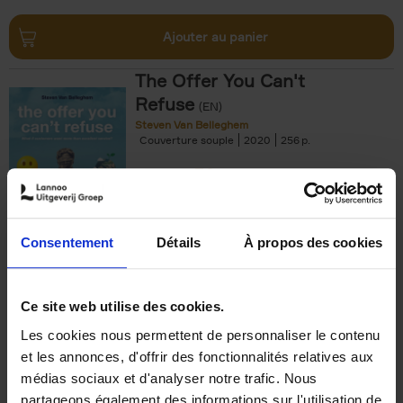
Ajouter au panier
The Offer You Can't
Refuse
(EN)
Steven Van Belleghem
Couverture souple
2020
256
€
37,
50
Consentement
Détails
À propos des cookies
Ajouter au panier
Ce site web utilise des cookies.
Les cookies nous permettent de personnaliser le contenu
Building Bonds = Building
et les annonces, d'offrir des fonctionnalités relatives aux
Business
(EN)
médias sociaux et d'analyser notre trafic. Nous
Jochen Roef
Jozefien De Feyter
Carolien Boom
partageons également des informations sur l'utilisation de
Couverture souple
2025
200