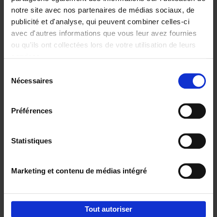
notre site avec nos partenaires de médias sociaux, de
€
29,
99
publicité et d'analyse, qui peuvent combiner celles-ci
avec d'autres informations que vous leur avez fournies
ou qu'ils ont collectées lors de votre utilisation de leurs
services.
Sélection
Nécessaires
du
Ajouter au panier
consentement
Digital marketing like a PRO -
Préférences
completely revised edition
(EN)
Clo Willaerts
Couverture souple
2022
226
Statistiques
€
35,
50
Marketing et contenu de médias intégré
Tout autoriser