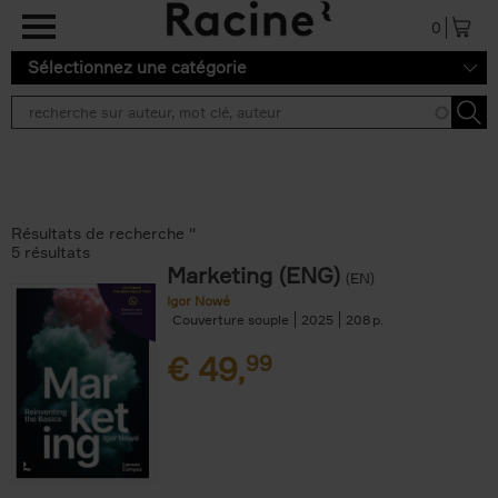
Aller au contenu principal
0
Sélectionnez une catégorie
Résultats de recherche ''
5 résultats
Marketing (ENG)
(EN)
Igor Nowé
Couverture souple
2025
208
€
49,
99