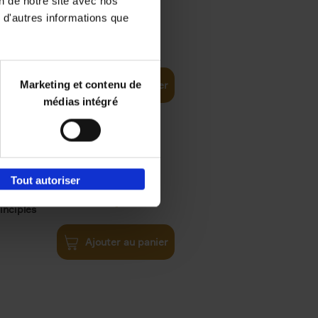
on de notre site avec nos
 d'autres informations que
iness
€
29,
99
(EN)
tal world
Marketing et contenu de
Ajouter au panier
médias intégré
Tout autoriser
€
34,
99
inciples
Ajouter au panier