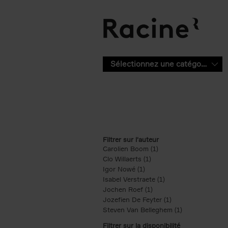
Aller au contenu principal
Sélectionnez une catégorie
Filtrer sur l'auteur
Carolien Boom (1)
Apply Carolien Boom fi
Clo Willaerts (1)
Apply Clo Willaerts filter
Igor Nowé (1)
Apply Igor Nowé filter
Isabel Verstraete (1)
Apply Isabel Verstrae
Jochen Roef (1)
Apply Jochen Roef filte
Jozefien De Feyter (1)
Apply Jozefien De 
Steven Van Belleghem (1)
Apply Steven V
Filtrer sur la disponibilité