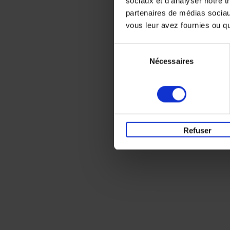
sociaux et d'analyser notre t
partenaires de médias sociaux
vous leur avez fournies ou qu'
Sélection
Nécessaires
du
consentement
Refuser