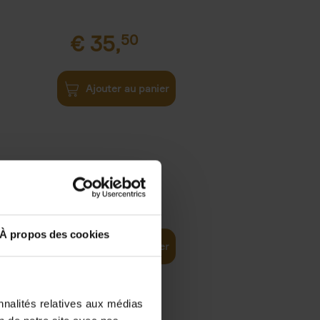
€
35,
50
Ajouter au panier
€
37,
50
)
ellent
À propos des cookies
Ajouter au panier
nnalités relatives aux médias