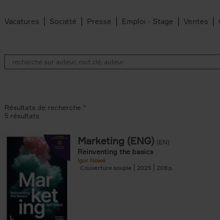
Vacatures
Société
Presse
Emploi - Stage
Ventes
Résultats de recherche ''
5 résultats
Marketing (ENG)
(EN)
lter
Reinventing the basics
Igor Nowé
Couverture souple
2025
208
te filter
r
Feyter filter
an Belleghem filter