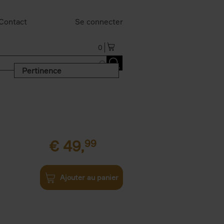
Contact
Se connecter
0
Pertinence
€
49,
99
Ajouter au panier