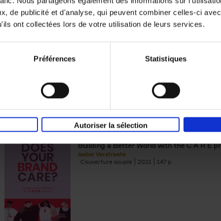
rafic. Nous partageons également des informations sur l'utilisati
, de publicité et d'analyse, qui peuvent combiner celles-ci avec
Building Bonds = Building Bus
ils ont collectées lors de votre utilisation de leurs services.
How to win buyers’ trust in a turbulent digi
Jochen Roef
Jozefien De Feyter
Carolien Boom
Couverture souple
2025
200
Préférences
Statistiques
Autoriser la sélection
Does Your Brand Care?
(EN)
Building a Better World with the C A R E pr
Isabel Verstraete
Couverture souple
2021
147