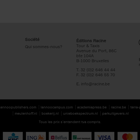
Société
Éditions Racine
Tour & Taxis
Qui sommes-nous?
Avenue du Port, 86C
bte 104A
B-1000 Bruxelles
T. 32 (0)2 646 44 44
F. 32 (0)2 646 55 70
E.
info@racine.be
lannoopublishers.com
lannoocampus.com
academiapress.be
racine.be
terra
meulenhoff.nl
boekerij.nl
unieboekspectrum.nl
parkuitgevers.nl
Tous les prix s’entendent tva compris.