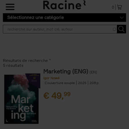
Aller au contenu principal
0
Sélectionnez une catégorie
Résultats de recherche ''
5 résultats
Marketing (ENG)
(EN)
Igor Nowé
Couverture souple
2025
208
€
49,
99