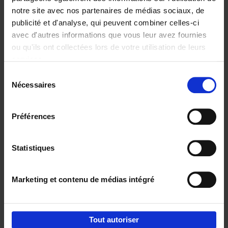
notre site avec nos partenaires de médias sociaux, de
€
37,
50
publicité et d'analyse, qui peuvent combiner celles-ci
avec d'autres informations que vous leur avez fournies
ou qu'ils ont collectées lors de votre utilisation de leurs
services.
Sélection
Nécessaires
du
Ajouter au panier
consentement
Building Bonds = Building
Préférences
Business
(EN)
Jochen Roef
Jozefien De Feyter
Carolien Boom
Couverture souple
2025
200
Statistiques
€
29,
99
Marketing et contenu de médias intégré
Tout autoriser