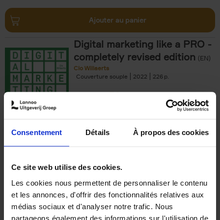
Ajouter au panier
Digital marketing like a PRO -
completely revised edition
(EN)
Clo Willaerts
Couverture souple
2022
226
€
35,
50
Consentement
Détails
À propos des cookies
Ajouter au panier
Ce site web utilise des cookies.
Les cookies nous permettent de personnaliser le contenu
The Offer You Can't
et les annonces, d'offrir des fonctionnalités relatives aux
Refuse
(EN)
médias sociaux et d'analyser notre trafic. Nous
Steven Van Belleghem
partageons également des informations sur l'utilisation de
Couverture souple
2020
256