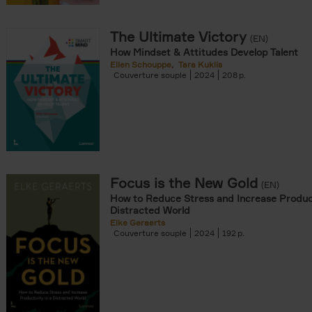
ecke filter
The Ultimate Victory
(EN)
How Mindset & Attitudes Develop Talent
Ellen Schouppe
Tara Kuklis
Couverture souple
2024
208
onible prochainement filter
ar als POD filter
tock filter
Focus is the New Gold
(EN)
nomie & Management filter
How to Reduce Stress and Increase Product
ly Éducation & Sciences Humaines filter
Distracted World
ie & Santé filter
Elke Geraerts
Couverture souple
2024
192
& Patrimoine filter
 Littérature filter