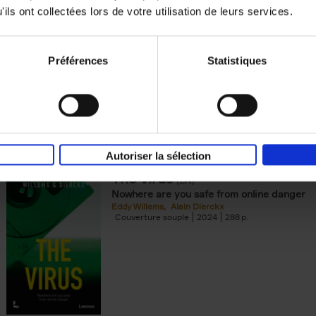
ils ont collectées lors de votre utilisation de leurs services.
The World Book of Happiness
100 experts from 50 countries share how to
happiness in difficult times
Préférences
Statistiques
Leo Bormans
Couverture souple
2025
296
Autoriser la sélection
The virus
(EN)
Nowhere are you safe from online danger
Eddy Willems
Alain Dierckx
Couverture souple
2024
288