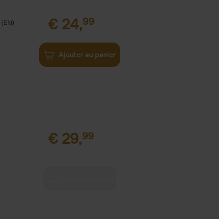
€
24,
99
(EN)
Ajouter au panier
€
29,
99