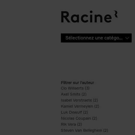
Aller au contenu principal
Sélectionnez une catégorie
Filtrer sur l'auteur
Clo Willaerts (3)
Apply Clo Willaerts filter
Axel Smits (2)
Apply Axel Smits filter
Isabel Verstraete (2)
Apply Isabel Verstrae
Kamiel Vermeylen (2)
Apply Kamiel Vermey
Luk Dewulf (2)
Apply Luk Dewulf filter
Nicolas Coupain (2)
Apply Nicolas Coupai
Rik Vera (2)
Apply Rik Vera filter
Steven Van Belleghem (2)
Apply Steven V