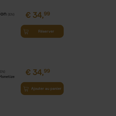
ion
€
34,
99
(EN)
Réserver
€
34,
99
(EN)
Monetize
Ajouter au panier