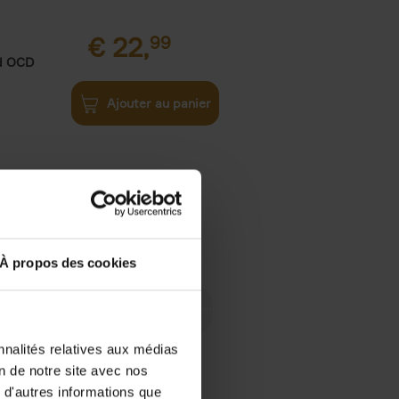
€
22,
99
nd OCD
Ajouter au panier
€
19,
99
nd fear of
À propos des cookies
nnalités relatives aux médias
on de notre site avec nos
 d'autres informations que