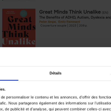
Great Minds Think Unalike
(EN)
The Benefits of ADHD, Autism, Dyslexia a
Peter Ampe
Emily Rammant
Couverture souple
2023
208
Fear of cancer
(EN)
A 5-step program to live with uncertainty a
Détails
recurrence
Coen Völker
Couverture souple
2021
174
ies.
e personnaliser le contenu et les annonces, d'offrir des fonctio
rafic. Nous partageons également des informations sur l'utilisati
, de publicité et d'analyse, qui peuvent combiner celles-ci avec