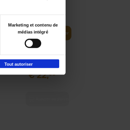
€
24,
99
(EN)
 find
Marketing et contenu de
médias intégré
Ajouter au panier
Tout autoriser
€
22,
99