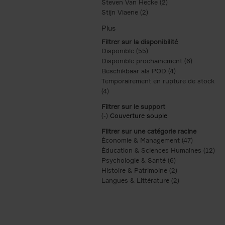
Steven Van Hecke (2)
Apply Steven Van H
Stijn Viaene (2)
Apply Stijn Viaene filter
Filtrer sur la disponibilité
Disponible (55)
Apply Disponible filter
Disponible prochainement (6)
Apply Disp
Beschikbaar als POD (4)
Apply Beschikba
Temporairement en rupture de stock
(4)
Apply Temporairement en rupture de s
Filtrer sur le support
(-)
Remove Couverture souple filter
Couverture souple
Filtrer sur une catégorie racine
Économie & Management (47)
Apply Éco
Éducation & Sciences Humaines (12)
App
Psychologie & Santé (6)
Apply Psycholog
Histoire & Patrimoine (2)
Apply Histoire 
Langues & Littérature (2)
Apply Langues &