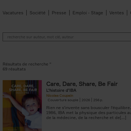
Vacatures
Société
Presse
Emploi - Stage
Ventes
Résultats de recherche ''
69 résultats
Care, Dare, Share, Be Fair
L’histoire d’IBA
Nicolas Coupain
te filter
Couverture souple
2026
256
len filter
Rien ne s'invente sans bousculer l'équilibre
1986, IBA met la physique des particules a
n filter
de la médecine, de la recherche et de[...]
an Belleghem filter