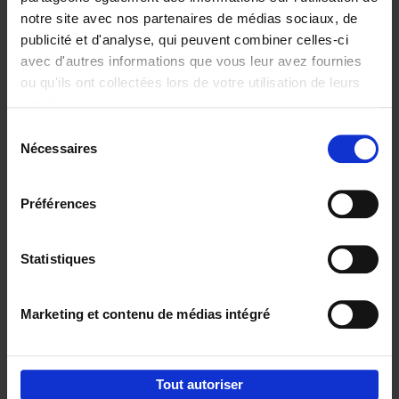
notre site avec nos partenaires de médias sociaux, de
€
29,
99
publicité et d'analyse, qui peuvent combiner celles-ci
avec d'autres informations que vous leur avez fournies
ou qu'ils ont collectées lors de votre utilisation de leurs
services.
Sélection
Nécessaires
du
Ajouter au panier
consentement
Digital marketing like a PRO -
Préférences
completely revised edition
(EN)
Clo Willaerts
Couverture souple
2022
226
Statistiques
€
35,
50
Marketing et contenu de médias intégré
Tout autoriser