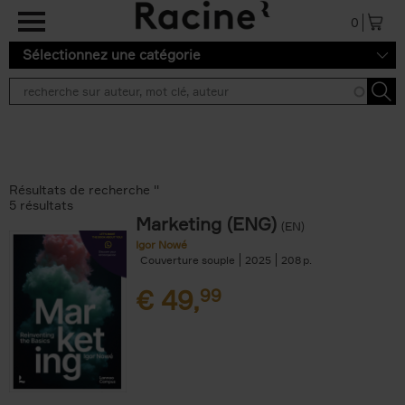
Aller au contenu principal
0
Sélectionnez une catégorie
Résultats de recherche ''
5 résultats
Marketing (ENG)
(EN)
Igor Nowé
Couverture souple
2025
208
€
49,
99