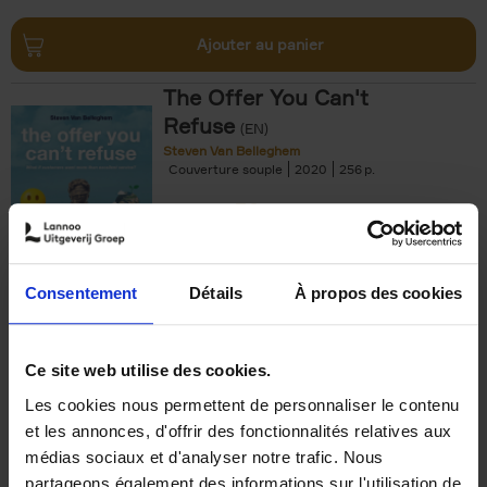
Ajouter au panier
The Offer You Can't
Refuse
(EN)
Steven Van Belleghem
Couverture souple
2020
256
€
37,
50
Consentement
Détails
À propos des cookies
Ajouter au panier
Ce site web utilise des cookies.
Les cookies nous permettent de personnaliser le contenu
Building Bonds = Building
et les annonces, d'offrir des fonctionnalités relatives aux
Business
(EN)
médias sociaux et d'analyser notre trafic. Nous
Jochen Roef
Jozefien De Feyter
Carolien Boom
partageons également des informations sur l'utilisation de
Couverture souple
2025
200