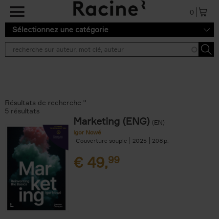
Aller au contenu principal
0
Sélectionnez une catégorie
Résultats de recherche ''
5 résultats
Marketing (ENG)
(EN)
Igor Nowé
Couverture souple
2025
208
€
49,
99