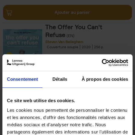
Ajouter au panier
The Offer You Can't
Refuse
(EN)
Steven Van Belleghem
Couverture souple
2020
256
€
37,
50
Consentement
Détails
À propos des cookies
Ajouter au panier
Ce site web utilise des cookies.
Les cookies nous permettent de personnaliser le contenu
Building Bonds = Building
et les annonces, d'offrir des fonctionnalités relatives aux
Business
(EN)
médias sociaux et d'analyser notre trafic. Nous
Jochen Roef
Jozefien De Feyter
Carolien Boom
partageons également des informations sur l'utilisation de
Couverture souple
2025
200