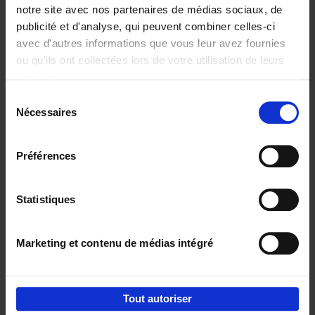
notre site avec nos partenaires de médias sociaux, de
€
29,
99
publicité et d'analyse, qui peuvent combiner celles-ci
avec d'autres informations que vous leur avez fournies
ou qu'ils ont collectées lors de votre utilisation de leurs
services.
Sélection
Nécessaires
du
Ajouter au panier
consentement
Digital marketing like a PRO -
Préférences
completely revised edition
(EN)
Clo Willaerts
Statistiques
Couverture souple
2022
226
€
35,
50
Marketing et contenu de médias intégré
Tout autoriser