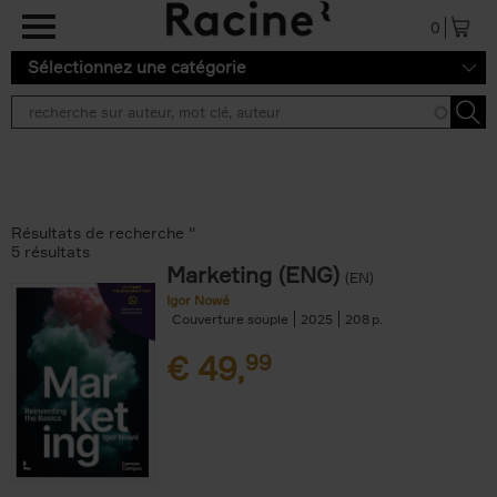
Aller au contenu principal
0
Sélectionnez une catégorie
Résultats de recherche ''
5 résultats
Marketing (ENG)
(EN)
Igor Nowé
Couverture souple
2025
208
€
49,
99