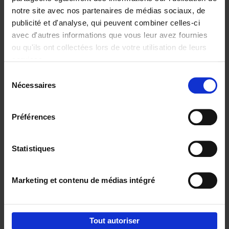
notre site avec nos partenaires de médias sociaux, de
€
29,
99
publicité et d'analyse, qui peuvent combiner celles-ci
avec d'autres informations que vous leur avez fournies
ou qu'ils ont collectées lors de votre utilisation de leurs
services.
Sélection
Nécessaires
du
Ajouter au panier
consentement
Digital marketing like a PRO -
Préférences
completely revised edition
(EN)
Clo Willaerts
Couverture souple
2022
226
Statistiques
€
35,
50
Marketing et contenu de médias intégré
Tout autoriser