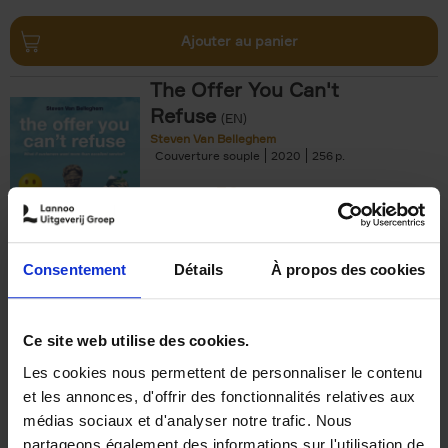
Ajouter au panier
The Offer You Can't
Refuse
(EN)
Steven Van Belleghem
Couverture souple
2020
256
€
37,
50
Consentement
Détails
À propos des cookies
Ajouter au panier
Ce site web utilise des cookies.
Les cookies nous permettent de personnaliser le contenu
Building Bonds = Building
et les annonces, d'offrir des fonctionnalités relatives aux
Business
(EN)
médias sociaux et d'analyser notre trafic. Nous
Jochen Roef
Jozefien De Feyter
Carolien Boom
partageons également des informations sur l'utilisation de
Couverture souple
2025
200