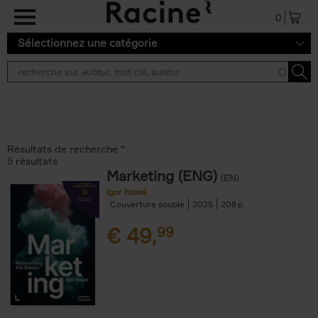
Aller au contenu principal
0
Sélectionnez une catégorie
Résultats de recherche ''
5 résultats
Marketing (ENG)
(EN)
Igor Nowé
Couverture souple
2025
208
€
49,
99