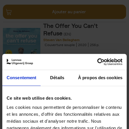
Ajouter au panier
The Offer You Can't
Refuse
(EN)
Steven Van Belleghem
Couverture souple
2020
256
€
37,
50
Consentement
Détails
À propos des cookies
Ajouter au panier
Ce site web utilise des cookies.
Les cookies nous permettent de personnaliser le contenu
Building Bonds = Building
et les annonces, d'offrir des fonctionnalités relatives aux
Business
(EN)
médias sociaux et d'analyser notre trafic. Nous
Jochen Roef
Jozefien De Feyter
Carolien Boom
partageons également des informations sur l'utilisation de
Couverture souple
2025
200