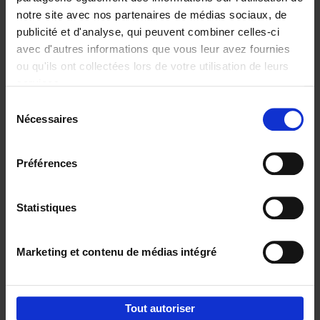
notre site avec nos partenaires de médias sociaux, de
€
29,
99
publicité et d'analyse, qui peuvent combiner celles-ci
avec d'autres informations que vous leur avez fournies
ou qu'ils ont collectées lors de votre utilisation de leurs
services.
Sélection
Nécessaires
du
Ajouter au panier
consentement
Digital marketing like a PRO -
Préférences
completely revised edition
(EN)
Clo Willaerts
Couverture souple
2022
226
Statistiques
€
35,
50
Marketing et contenu de médias intégré
Tout autoriser