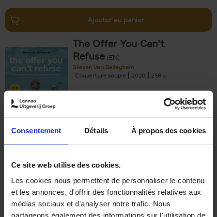
Ajouter au panier
The Offer You Can't
Refuse
(EN)
Steven Van Belleghem
Couverture souple
2020
256
€
37,
50
Consentement
Détails
À propos des cookies
Ajouter au panier
Ce site web utilise des cookies.
Les cookies nous permettent de personnaliser le contenu
Building Bonds = Building
et les annonces, d'offrir des fonctionnalités relatives aux
Business
(EN)
médias sociaux et d'analyser notre trafic. Nous
Jochen Roef
Jozefien De Feyter
Carolien Boom
partageons également des informations sur l'utilisation de
Couverture souple
2025
200