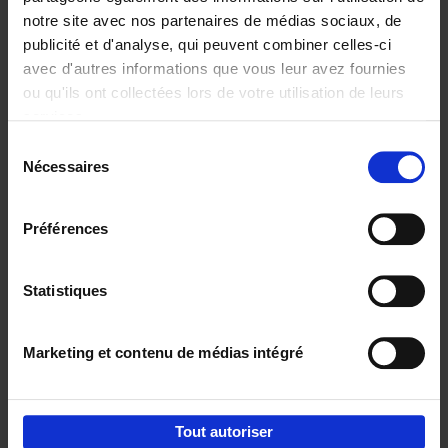
notre site avec nos partenaires de médias sociaux, de
€
29,
99
publicité et d'analyse, qui peuvent combiner celles-ci
avec d'autres informations que vous leur avez fournies
ou qu'ils ont collectées lors de votre utilisation de leurs
services.
Sélection
Nécessaires
du
Ajouter au panier
consentement
Digital marketing like a PRO -
Préférences
completely revised edition
(EN)
Clo Willaerts
Couverture souple
2022
226
Statistiques
€
35,
50
Marketing et contenu de médias intégré
Tout autoriser