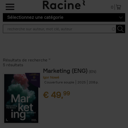
Aller au contenu principal
0
Sélectionnez une catégorie
Résultats de recherche ''
5 résultats
Marketing (ENG)
(EN)
Igor Nowé
Couverture souple
2025
208
€
49,
99