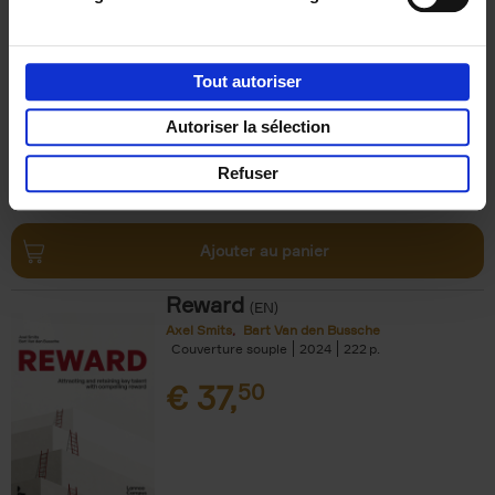
Impact
(EN)
Axel Smits
Jochen Vincke
Couverture souple
2023
214
Tout autoriser
€
34,
99
Autoriser la sélection
Refuser
Ajouter au panier
Reward
(EN)
Axel Smits
Bart Van den Bussche
Couverture souple
2024
222
€
37,
50