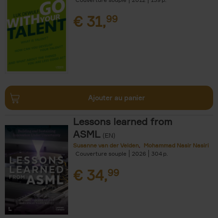
€
31,
99
Ajouter au panier
Lessons learned from
ASML
(EN)
Susanne van der Velden
Mohammad Nasir Nasiri
Couverture souple
2026
304
€
34,
99