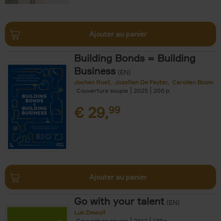
Ajouter au panier
Building Bonds = Building
Business
(EN)
Jochen Roef
Jozefien De Feyter
Carolien Boom
Couverture souple
2025
200
€
29,
99
Ajouter au panier
Go with your talent
(EN)
Luk Dewulf
Couverture souple
2012
139