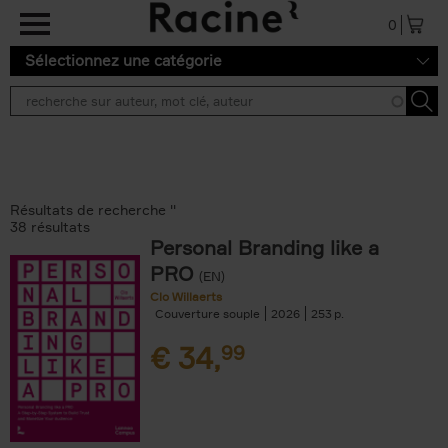
Aller au contenu principal
0
Sélectionnez une catégorie
Résultats de recherche ''
38 résultats
Personal Branding like a
PRO
(EN)
Clo Willaerts
Couverture souple
2026
253
€
34,
99