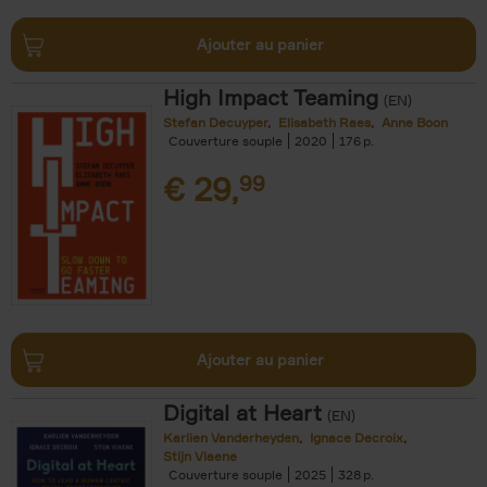
Ajouter au panier
High Impact Teaming
(EN)
Stefan Decuyper
Elisabeth Raes
Anne Boon
Couverture souple
2020
176
€
29,
99
Ajouter au panier
Digital at Heart
(EN)
Karlien Vanderheyden
Ignace Decroix
Stijn Viaene
Couverture souple
2025
328