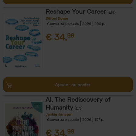
Reshape Your Career
(EN)
Bärbel Buyse
Couverture souple
2026
200
€
34,
99
Ajouter au panier
AI, The Rediscovery of
Humanity
(EN)
Jackie Janssen
Couverture souple
2026
197
€
34,
99