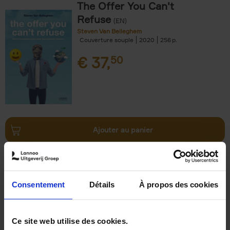
The Offer You Can't
Refuse
(EN)
Steven Van Belleghem
Couverture souple
2020
256
€
37,
50
Ajouter au panier
Why now? ENG
(EN)
Michael Humblet
Couverture souple
2023
208
Consentement
Détails
À propos des cookies
€
34,
99
Ce site web utilise des cookies.