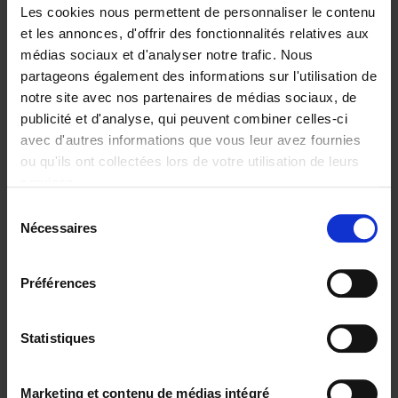
Les cookies nous permettent de personnaliser le contenu
et les annonces, d'offrir des fonctionnalités relatives aux
médias sociaux et d'analyser notre trafic. Nous
partageons également des informations sur l'utilisation de
Ajouter au panier
notre site avec nos partenaires de médias sociaux, de
publicité et d'analyse, qui peuvent combiner celles-ci
Trends in the Transformation
avec d'autres informations que vous leur avez fournies
Economy
(EN)
ou qu'ils ont collectées lors de votre utilisation de leurs
Christophe Jauquet
services.
Couverture souple
2024
360
Sélection
€
34,
99
Nécessaires
du
consentement
Préférences
Statistiques
Ajouter au panier
Operating With Positive
Marketing et contenu de médias intégré