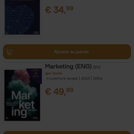
€
34,
99
Ajouter au panier
Marketing (ENG)
(EN)
Igor Nowé
Couverture souple
2025
208
€
49,
99