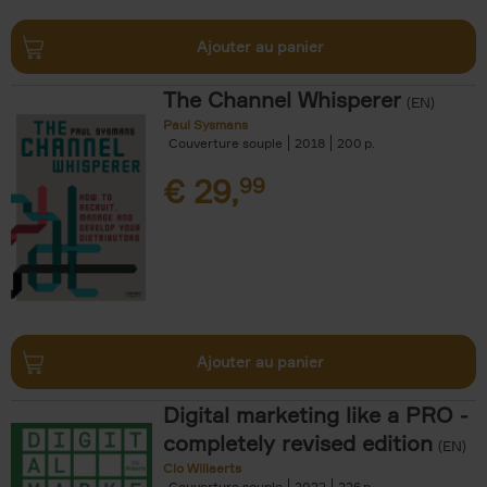
Ajouter au panier
The Channel Whisperer
(EN)
Paul Sysmans
Couverture souple
2018
200
€
29,
99
Ajouter au panier
Digital marketing like a PRO -
completely revised edition
(EN)
Clo Willaerts
Couverture souple
2022
226