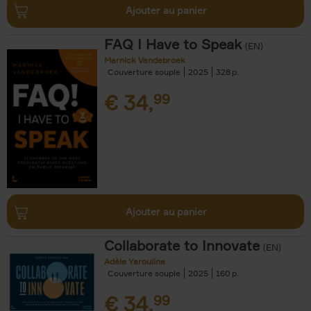
Ajouter au panier
FAQ I Have to Speak
(EN)
Marnick Vandebroek
Couverture souple
2025
328
€
34,
99
Ajouter au panier
Collaborate to Innovate
(EN)
Adèle Yaroulina
Couverture souple
2025
160
€
34,
99