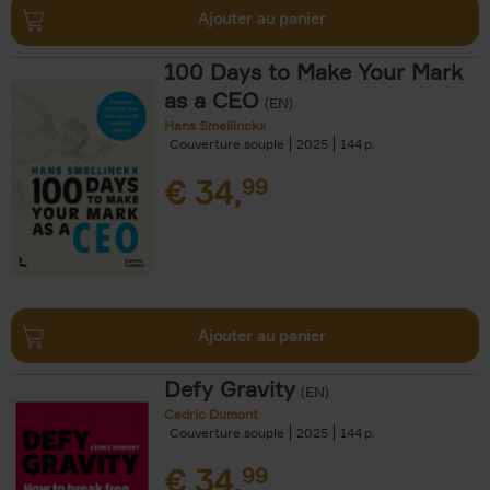
Ajouter au panier
100 Days to Make Your Mark
as a CEO
(EN)
Hans Smellinckx
Couverture souple
2025
144
€
34,
99
Ajouter au panier
Defy Gravity
(EN)
Cedric Dumont
Couverture souple
2025
144
€
34,
99