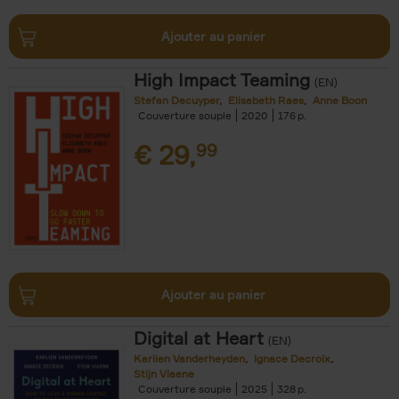
Ajouter au panier
High Impact Teaming
(EN)
Stefan Decuyper
Elisabeth Raes
Anne Boon
Couverture souple
2020
176
€
29,
99
Ajouter au panier
Digital at Heart
(EN)
Karlien Vanderheyden
Ignace Decroix
Stijn Viaene
Couverture souple
2025
328