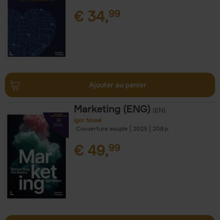
€
34,
99
Ajouter au panier
Marketing (ENG)
(EN)
Igor Nowé
Couverture souple
2025
208
€
49,
99