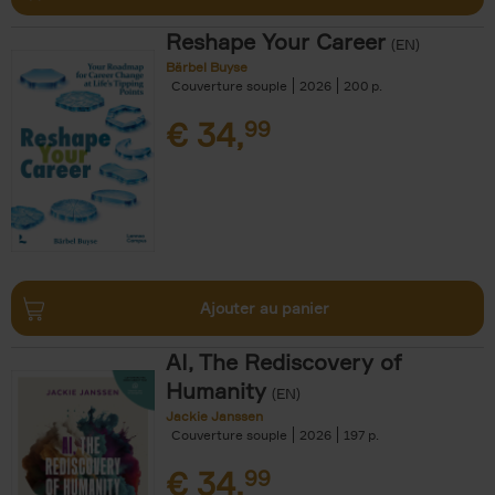
Reshape Your Career
(EN)
Bärbel Buyse
Couverture souple
2026
200
€
34,
99
Ajouter au panier
AI, The Rediscovery of
Humanity
(EN)
Jackie Janssen
Couverture souple
2026
197
€
34,
99