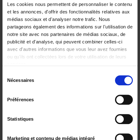
Les cookies nous permettent de personnaliser le contenu
et les annonces, d'offrir des fonctionnalités relatives aux
médias sociaux et d'analyser notre trafic. Nous
partageons également des informations sur l'utilisation de
Ajouter au panier
notre site avec nos partenaires de médias sociaux, de
publicité et d'analyse, qui peuvent combiner celles-ci
Trends in the Transformation
avec d'autres informations que vous leur avez fournies
Economy
(EN)
ou qu'ils ont collectées lors de votre utilisation de leurs
Christophe Jauquet
services.
Couverture souple
2024
360
Sélection
€
34,
99
Nécessaires
du
consentement
Préférences
Statistiques
Ajouter au panier
Operating With Positive
Marketing et contenu de médias intégré