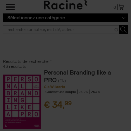
Aller au contenu principal
0
Sélectionnez une catégorie
Résultats de recherche ''
43 résultats
Personal Branding like a
PRO
(EN)
Clo Willaerts
Couverture souple
2026
253
€
34,
99