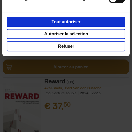
Impact
(EN)
Axel Smits
Jochen Vincke
Couverture souple
2023
214
Tout autoriser
€
34,
99
Autoriser la sélection
Refuser
Ajouter au panier
Reward
(EN)
Axel Smits
Bart Van den Bussche
Couverture souple
2024
222
€
37,
50