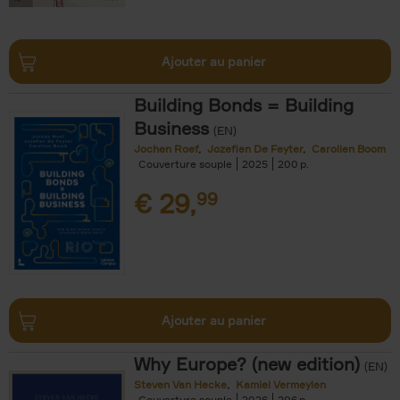
Ajouter au panier
Building Bonds = Building
Business
(EN)
Jochen Roef
Jozefien De Feyter
Carolien Boom
Couverture souple
2025
200
€
29,
99
Ajouter au panier
Why Europe? (new edition)
(EN)
Steven Van Hecke
Kamiel Vermeylen
Couverture souple
2026
206