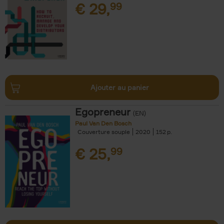
€
29,
99
Ajouter au panier
Egopreneur
(EN)
Paul Van Den Bosch
Couverture souple
2020
152
€
25,
99