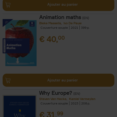
Ajouter au panier
Animation maths
(EN)
Bieke Masselis
Ivo De Pauw
Couverture souple
2021
399
€
40,
00
Ajouter au panier
Why Europe?
(EN)
Steven Van Hecke
Kamiel Vermeylen
Couverture souple
2023
208
€
31,
99