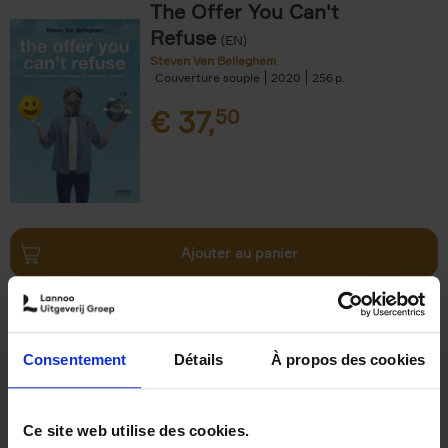
The Offer You Can't
Refuse
(EN)
Steven Van Belleghem
Couverture souple
2020
256
€
37,
50
Ajouter au panier
Why now? ENG
(EN)
Michael Humblet
Couverture souple
2023
208
Consentement
Détails
À propos des cookies
€
34,
99
Ce site web utilise des cookies.