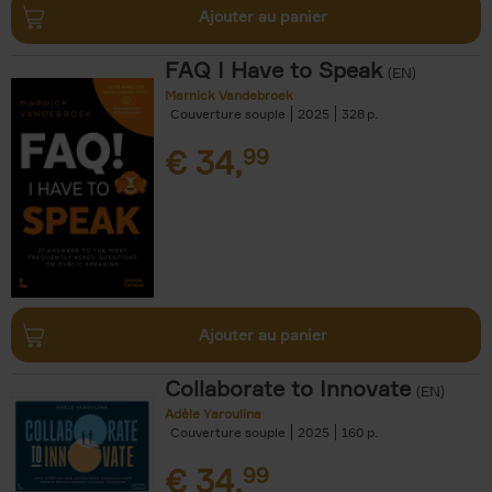
Ajouter au panier
FAQ I Have to Speak
(EN)
Marnick Vandebroek
Couverture souple
2025
328
€
34,
99
Ajouter au panier
Collaborate to Innovate
(EN)
Adèle Yaroulina
Couverture souple
2025
160
€
34,
99