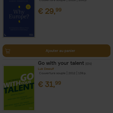
€
29,
99
Ajouter au panier
Go with your talent
(EN)
Luk Dewulf
Couverture souple
2012
139
€
31,
99