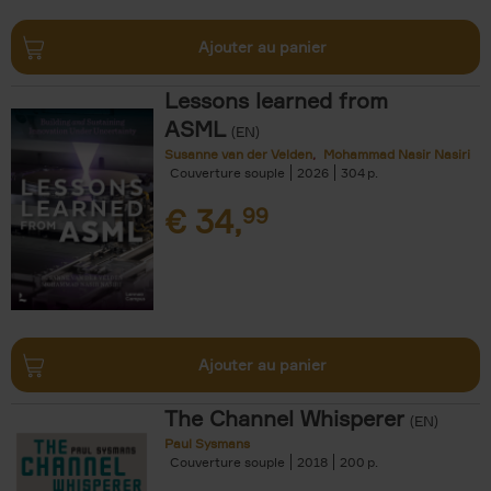
Ajouter au panier
Lessons learned from
ASML
(EN)
Susanne van der Velden
Mohammad Nasir Nasiri
Couverture souple
2026
304
€
34,
99
Ajouter au panier
The Channel Whisperer
(EN)
Paul Sysmans
Couverture souple
2018
200