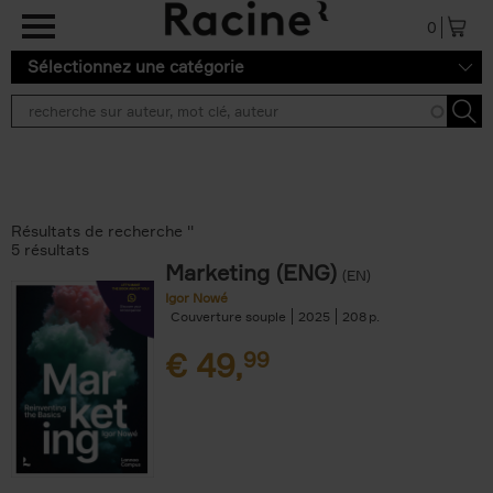
Aller au contenu principal
0
Sélectionnez une catégorie
Résultats de recherche ''
5 résultats
Marketing (ENG)
(EN)
Igor Nowé
Couverture souple
2025
208
€
49,
99