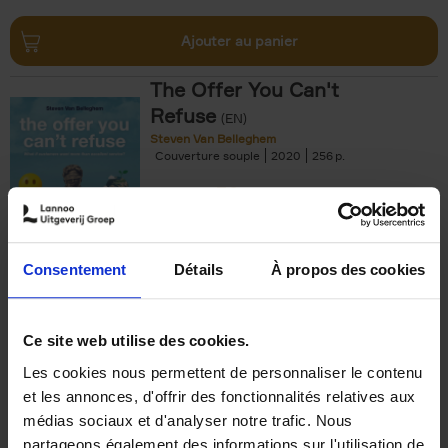
Ajouter au panier
The Offer You Can't
Refuse
(EN)
Steven Van Belleghem
Couverture souple
2020
256
€
37,
50
Consentement
Détails
À propos des cookies
Ajouter au panier
Ce site web utilise des cookies.
Les cookies nous permettent de personnaliser le contenu
Building Bonds = Building
et les annonces, d'offrir des fonctionnalités relatives aux
Business
(EN)
médias sociaux et d'analyser notre trafic. Nous
Jochen Roef
Jozefien De Feyter
Carolien Boom
partageons également des informations sur l'utilisation de
Couverture souple
2025
200