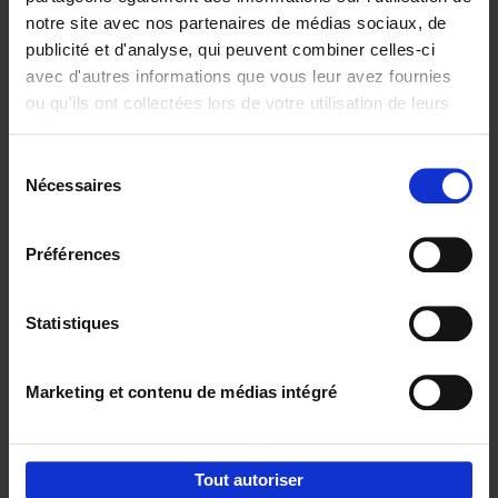
notre site avec nos partenaires de médias sociaux, de
€
29,
99
publicité et d'analyse, qui peuvent combiner celles-ci
avec d'autres informations que vous leur avez fournies
ou qu'ils ont collectées lors de votre utilisation de leurs
services.
Sélection
Nécessaires
du
Ajouter au panier
consentement
Digital marketing like a PRO -
Préférences
completely revised edition
(EN)
Clo Willaerts
Couverture souple
2022
226
Statistiques
€
35,
50
Marketing et contenu de médias intégré
Tout autoriser