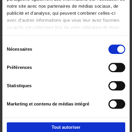
notre site avec nos partenaires de médias sociaux, de
€
29,
99
publicité et d'analyse, qui peuvent combiner celles-ci
avec d'autres informations que vous leur avez fournies
ou qu'ils ont collectées lors de votre utilisation de leurs
services.
Sélection
Nécessaires
du
Ajouter au panier
consentement
Digital marketing like a PRO -
Préférences
completely revised edition
(EN)
Clo Willaerts
Couverture souple
2022
226
Statistiques
€
35,
50
Marketing et contenu de médias intégré
Tout autoriser