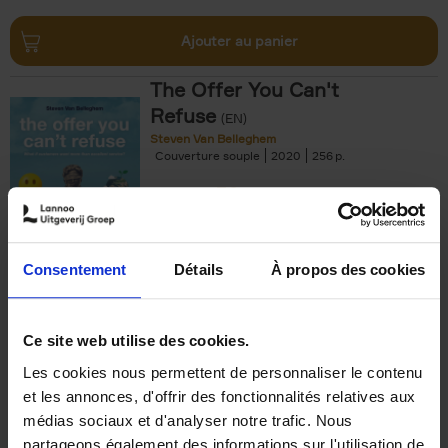
Ajouter au panier
The Offer You Can't
Refuse
(EN)
Steven Van Belleghem
Couverture souple
2020
256
€
37,
50
Consentement
Détails
À propos des cookies
Ajouter au panier
Ce site web utilise des cookies.
Les cookies nous permettent de personnaliser le contenu
Building Bonds = Building
et les annonces, d'offrir des fonctionnalités relatives aux
Business
(EN)
médias sociaux et d'analyser notre trafic. Nous
Jochen Roef
Jozefien De Feyter
Carolien Boom
partageons également des informations sur l'utilisation de
Couverture souple
2025
200