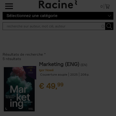
Aller au contenu principal
0
Sélectionnez une catégorie
Résultats de recherche ''
5 résultats
Marketing (ENG)
(EN)
Igor Nowé
Couverture souple
2025
208
€
49,
99